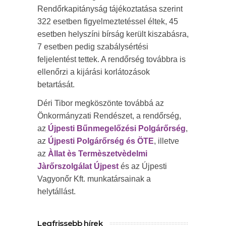
Rendőrkapitányság tájékoztatása szerint
322 esetben figyelmeztetéssel éltek, 45
esetben helyszíni bírság került kiszabásra,
7 esetben pedig szabálysértési
feljelentést tettek. A rendőrség továbbra is
ellenőrzi a kijárási korlátozások
betartását.
Déri Tibor megköszönte továbbá az
Önkormányzati Rendészet, a rendőrség,
az
Újpesti Bűnmegelőzési Polgárőrség
,
az
Újpesti Polgárőrség és ÖTE
, illetve
az
Àllat ès Termèszetvèdelmi
Jàrőrszolgálat Újpest
és az Újpesti
Vagyonőr Kft. munkatársainak a
helytállást.
Legfrissebb hírek