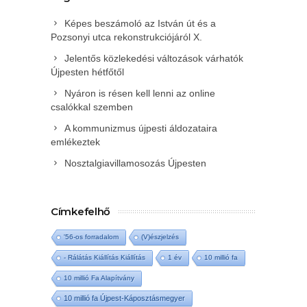
Képes beszámoló az István út és a
Pozsonyi utca rekonstrukciójáról X.
Jelentős közlekedési változások várhatók
Újpesten hétfőtől
Nyáron is résen kell lenni az online
csalókkal szemben
A kommunizmus újpesti áldozataira
emlékeztek
Nosztalgiavillamosozás Újpesten
Címkefelhő
'56-os forradalom
(V)észjelzés
- Rálátás Kiállítás Kiállítás
1 év
10 millió fa
10 millió Fa Alapítvány
10 millió fa Újpest-Káposztásmegyer