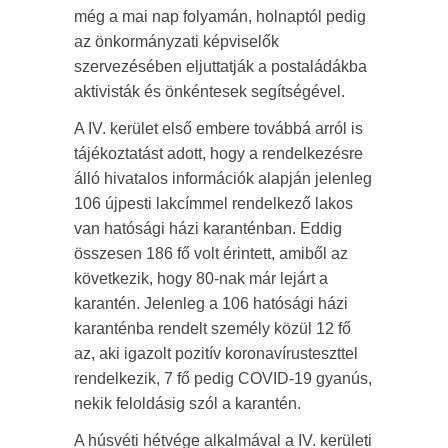
még a mai nap folyamán, holnaptól pedig
az önkormányzati képviselők
szervezésében eljuttatják a postaládákba
aktivisták és önkéntesek segítségével.
A IV. kerület első embere továbbá arról is
tájékoztatást adott, hogy a rendelkezésre
álló hivatalos információk alapján jelenleg
106 újpesti lakcímmel rendelkező lakos
van hatósági házi karanténban. Eddig
összesen 186 fő volt érintett, amiből az
következik, hogy 80-nak már lejárt a
karantén. Jelenleg a 106 hatósági házi
karanténba rendelt személy közül 12 fő
az, aki igazolt pozitív koronavírusteszttel
rendelkezik, 7 fő pedig COVID-19 gyanús,
nekik feloldásig szól a karantén.
A húsvéti hétvége alkalmával a IV. kerületi