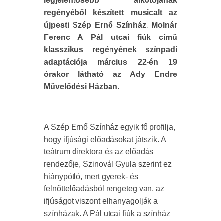
legjelentősebb alkotójának
regényéből készített musicalt az
újpesti Szép Ernő Színház. Molnár
Ferenc A Pál utcai fiúk című
klasszikus regényének színpadi
adaptációja március 22-én 19
órakor látható az Ady Endre
Művelődési Házban.
A Szép Ernő Színház egyik fő profilja,
hogy ifjúsági előadásokat játszik. A
teátrum direktora és az előadás
rendezője, Szinovál Gyula szerint ez
hiánypótló, mert gyerek- és
felnőttelőadásból rengeteg van, az
ifjúságot viszont elhanyagolják a
színházak. A Pál utcai fiúk a színház