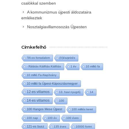
csalókkal szemben
A kommunizmus újpesti áldozataira
emlékeztek
Nosztalgiavillamosozás Újpesten
Címkefelhő
'56-os forradalom
(V)észjelzés
- Rálátás Kiállítás Kiállítás
1 év
10 millió fa
10 millió Fa Alapítvány
10 millió fa Újpest-Káposztásmegyer
12-es villamos
13. havi nyugdíj
14
14-es villamos
100
100 Hangos Mese Újpest
100 milliós keret
100 nap
100 év
100 éves
121-es busz
135 éves
10000 forint