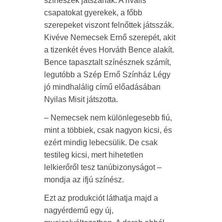
színészek játszanak. A rivális
csapatokat gyerekek, a főbb
szerepeket viszont felnőttek játsszák.
Kivéve Nemecsek Ernő szerepét, akit
a tizenkét éves Horváth Bence alakít.
Bence tapasztalt színésznek számít,
legutóbb a Szép Ernő Színház Légy
jó mindhalálig című előadásában
Nyilas Misit játszotta.
– Nemecsek nem különlegesebb fiú,
mint a többiek, csak nagyon kicsi, és
ezért mindig lebecsülik. De csak
testileg kicsi, mert hihetetlen
lelkierőről tesz tanúbizonyságot –
mondja az ifjú színész.
Ezt az produkciót láthatja majd a
nagyérdemű egy új,