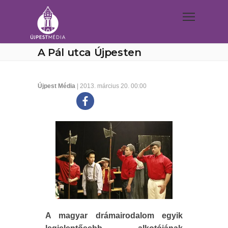
A Pál utca Újpesten
Újpest Média
| 2013. március 20. 00:00
A magyar drámairodalom egyik