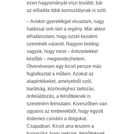
ezen hagyományát viszi tovább, bár
az előadás több korosztálynak is szól.
– Amikor gyerekfejjel olvastam, nagy
hatással volt rám a regény. Már akkor
elhatároztam, hogy ezzel kezdeni
szeretnék valamit. Nagyon boldog
vagyok, hogy most – évtizedekkel
később – megrendezhetem.
Ötvenévesen egy kicsit persze más
foglalkoztat a műben. Azokat az
alapértékeket, amelyekről szól,
barátság, közösséghez tartozás,
önfeláldozás, a felnőtteknek is
szeretném felmutatni. Kiveszőben van
ugyanis az emberekből, hogy együtt
érdemes csinálni a dolgokat.
Csapatban. Kicsit arra teszem a
hangsúlyt, hogy nekünk, felnőtteknek