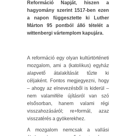
Reformáció Napját, hiszen a
hagyomány szerint 1517-ben ezen
a napon függesztette ki Luther
Márton 95 pontból álló tételét a
wittenbergi vártemplom kapujára.
A reformáció egy olyan kultúrtörténeti
mozgalom, ami a (katolikus) egyház
alapvető átalakítását tűzte ki
céljaként. Fontos megjegyezni, hogy
– ahogy az elnevezésből is kiderül –
nem valamiféle újításról van szó
elsősorban, hanem valami régi
visszahozásáról; re+formál, azaz
visszatérés a gyökerekhez.
A mozgalom nemcsak a vallási