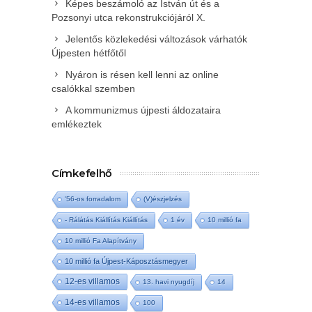
Képes beszámoló az István út és a
Pozsonyi utca rekonstrukciójáról X.
Jelentős közlekedési változások várhatók
Újpesten hétfőtől
Nyáron is résen kell lenni az online
csalókkal szemben
A kommunizmus újpesti áldozataira
emlékeztek
Címkefelhő
'56-os forradalom
(V)észjelzés
- Rálátás Kiállítás Kiállítás
1 év
10 millió fa
10 millió Fa Alapítvány
10 millió fa Újpest-Káposztásmegyer
12-es villamos
13. havi nyugdíj
14
14-es villamos
100