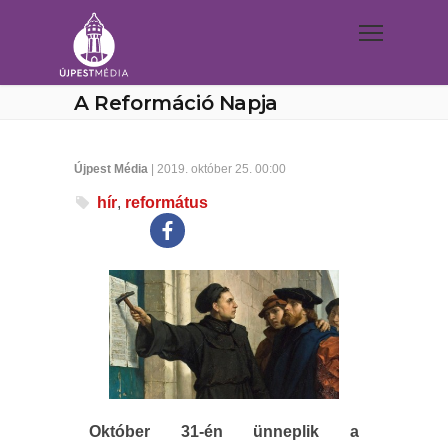
A Reformáció Napja
Újpest Média
| 2019. október 25. 00:00
hír
,
református
Október 31-én ünneplik a