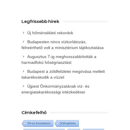
Legfrissebb hírek
Új hőmérsékleti rekordok
Budapesten nincs vízkorlátozás,
félreérthető volt a minisztérium tájékoztatása
Augusztus 7-ig meghosszabbították a
harmadfokú hőségriasztást
Budapest a zöldfelületei megóvása mellett
takarékoskodik a vízzel
Újpest Önkormányzatának víz- és
energiatakarékossági intézkedései
Címkefelhő
'56-os forradalom
(V)észjelzés