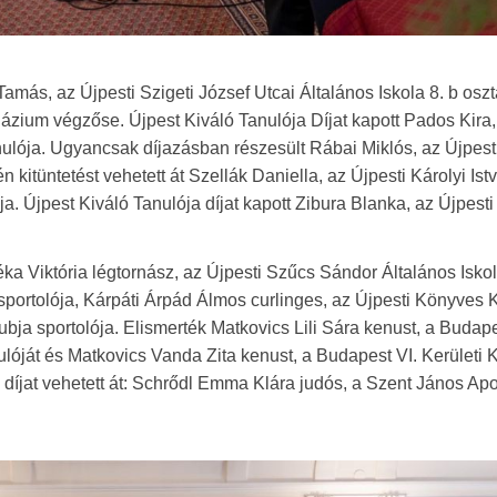
amás, az Újpesti Szigeti József Utcai Általános Iskola 8. b osz
ázium végzőse. Újpest Kiváló Tanulója Díjat kapott Pados Kira,
anulója. Ugyancsak díjazásban részesült Rábai Miklós, az Újpes
n kitüntetést vehetett át Szellák Daniella, az Újpesti Károlyi Ist
ja. Újpest Kiváló Tanulója díjat kapott Zibura Blanka, az Újpest
éka Viktória légtornász, az Újpesti Szűcs Sándor Általános Iskol
 sportolója, Kárpáti Árpád Álmos curlinges, az Újpesti Könyves
bja sportolója. Elismerték Matkovics Lili Sára kenust, a Budape
lóját és Matkovics Vanda Zita kenust, a Budapest VI. Kerületi 
díjat vehetett át: Schrődl Emma Klára judós, a Szent János Apo