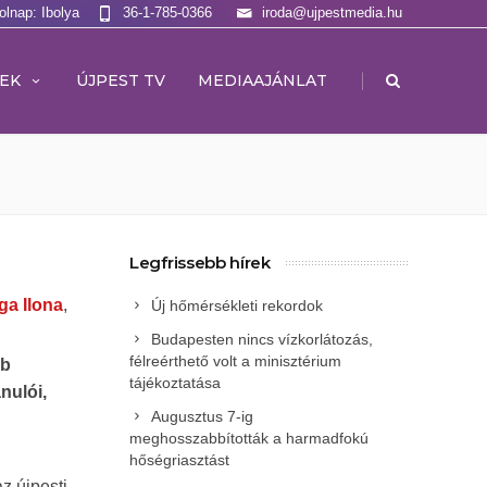
olnap: Ibolya
36-1-785-0366
iroda@ujpestmedia.hu
|
EK
ÚJPEST TV
MEDIAAJÁNLAT
Legfrissebb hírek
ga Ilona
,
Új hőmérsékleti rekordok
Budapesten nincs vízkorlátozás,
félreérthető volt a minisztérium
bb
tájékoztatása
nulói,
Augusztus 7-ig
meghosszabbították a harmadfokú
hőségriasztást
az újpesti