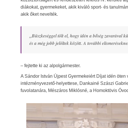
diákokat, gyermekeket, akik kiváló sport- és tanulmá
akik őket nevelték.
„Büszkeséggel tölt el, hogy idén a bőség zavarával küz
és a még jobb jelöltek között. A további elismerések
– fejtette ki az alpolgármester.
A Sándor István Újpest Gyermekeiért Díjat idén öte
intézményvezető-helyettese, Dankainé Szászi Gabriel
fuvolatanára, Mészáros Miklósné, a Homoktövis Óvoda 