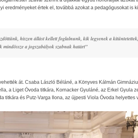
nyi eredményeket értek el, továbbá azokat a pedagógusokat is kit
döttünk, hiszen állást kellett foglalnunk, kik legyenek a kitüntetettek,
nek mindössze a jogszabályok szabnak határt”
n vehették át. Csaba László Béláné, a Könyves Kálmán Gimnázi
la, a Liget Óvoda titkára, Kornacker Gyuláné, az Erkel Gyula z
titkára és Putz-Varga Ilona, az újpesti Viola Óvoda helyettes 