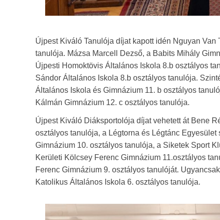
Újpest Kiváló Tanulója díjat kapott idén Nguyan Van T
tanulója. Mázsa Marcell Dezső, a Babits Mihály Gimn
Újpesti Homoktövis Általános Iskola 8.b osztályos t
Sándor Általános Iskola 8.b osztályos tanulója. Szinté
Általános Iskola és Gimnázium 11. b osztályos tanuló
Kálmán Gimnázium 12. c osztályos tanulója.
Újpest Kiváló Diáksportolója díjat vehetett át Bene R
osztályos tanulója, a Légtorna és Légtánc Egyesület
Gimnázium 10. osztályos tanulója, a Siketek Sport Klu
Kerületi Kölcsey Ferenc Gimnázium 11.osztályos tanu
Ferenc Gimnázium 9. osztályos tanulóját. Ugyancsak 
Katolikus Általános Iskola 6. osztályos tanulója.