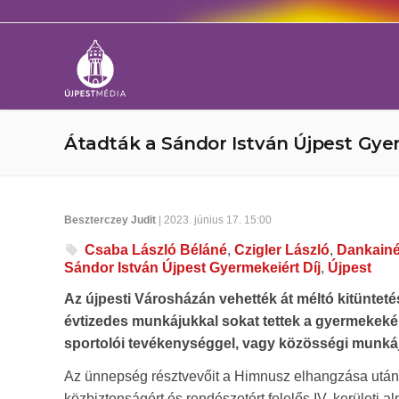
Átadták a Sándor István Újpest Gye
Beszterczey Judit
| 2023. június 17. 15:00
Csaba László Béláné
,
Czigler László
,
Dankainé
Sándor István Újpest Gyermekeiért Díj
,
Újpest
Az újpesti Városházán vehették át méltó kitüntet
évtizedes munkájukkal sokat tettek a gyermekekért. 
sportolói tevékenységgel, vagy közösségi munkáju
Az ünnepség résztvevőit a Himnusz elhangzása után C
közbiztonságért és rendészetért felelős IV. kerületi a