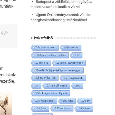
Budapest a zöldfelületei megóvása
üntetik,
mellett takarékoskodik a vízzel
Újpest Önkormányzatának víz- és
energiatakarékossági intézkedései
 a jó
Címkefelhő
'56-os forradalom
(V)észjelzés
- Rálátás Kiállítás Kiállítás
1 év
10 millió fa
10 millió Fa Alapítvány
um
10 millió fa Újpest-Káposztásmegyer
eneiskola
12-es villamos
13. havi nyugdíj
vezetője.
14-es villamos
14
100
100 Hangos Mese Újpest
100 milliós keret
100 nap
100 év
121-es busz
100 éves
135 éves