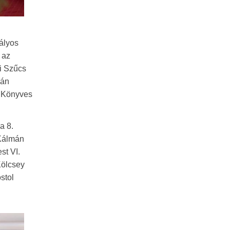
tályos
 az
ti Szűcs
ván
i Könyves
a 8.
 Kálmán
st VI.
Kölcsey
stol