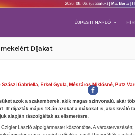
2026. 08. 06. (csütörtök) |
Ma: Berta
| H
ÚJPESTI NAPLÓ
HÍR
rmekeiért Díjakat
 Szászi Gabriella
,
Erkel Gyula
,
Mészáros Miklósné
,
Putz-Var
ésüket azok a szakemberek, akik magas színvonalú, akár tö
Itt díjazták május 18-án azokat a diákokat is, akik kiváló ta
k alapján rászolgáltak az elismerésre.
zigler László alpolgármester köszöntötte. A várostervezésért,
lpolgármester szavai szerint a díjakkal együtt honorálják azokat 