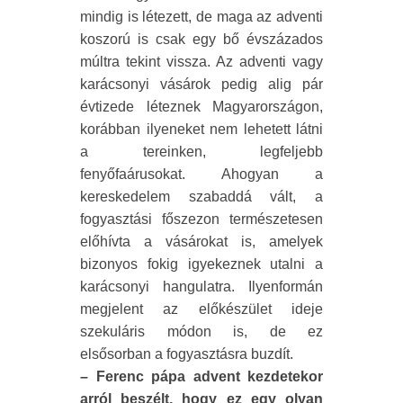
mindig is létezett, de maga az adventi
koszorú is csak egy bő évszázados
múltra tekint vissza. Az adventi vagy
karácsonyi vásárok pedig alig pár
évtizede léteznek Magyarországon,
korábban ilyeneket nem lehetett látni
a tereinken, legfeljebb
fenyőfaárusokat. Ahogyan a
kereskedelem szabaddá vált, a
fogyasztási főszezon természetesen
előhívta a vásárokat is, amelyek
bizonyos fokig igyekeznek utalni a
karácsonyi hangulatra. Ilyenformán
megjelent az előkészület ideje
szekuláris módon is, de ez
elsősorban a fogyasztásra buzdít.
– Ferenc pápa advent kezdetekor
arról beszélt, hogy ez egy olyan