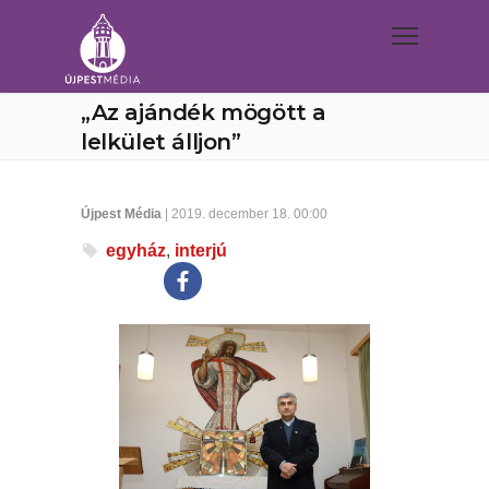
„Az ajándék mögött a
lelkület álljon”
Újpest Média
| 2019. december 18. 00:00
egyház
,
interjú