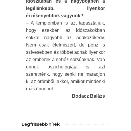
időszakban és a nagyböjtben a
legélénkebb. Ilyenkor
érzékenyebbek vagyunk?
– A templomban is azt tapasztaljuk,
hogy ezekben az időszakokban
sokkal nagyobb az adakozókedv.
Nem csak élelmiszert, de pénz is
szívesebben és többet adnak ilyenkor
az emberek a nehéz sorsúaknak. Van
ennek pszichológiája is, azt
szeretnénk, hogy senki ne maradjon
ki az örömből, akkor, amikor mindenki
más ünnepel.
Bodacz Balázs
Legfrissebb hírek