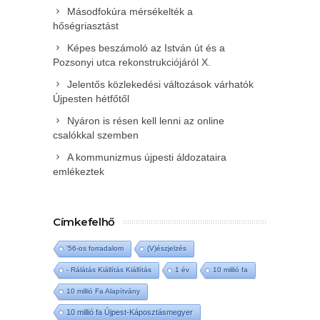
Másodfokúra mérsékelték a
hőségriasztást
Képes beszámoló az István út és a
Pozsonyi utca rekonstrukciójáról X.
Jelentős közlekedési változások várhatók
Újpesten hétfőtől
Nyáron is résen kell lenni az online
csalókkal szemben
A kommunizmus újpesti áldozataira
emlékeztek
Címkefelhő
'56-os forradalom
(V)észjelzés
- Rálátás Kiállítás Kiállítás
1 év
10 millió fa
10 millió Fa Alapítvány
10 millió fa Újpest-Káposztásmegyer