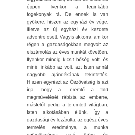
éppen ilyenkor a leginkább
fogékonyak rá. De ennek is van
gyökere, hiszen az egyházi év vége,
illetve az új egyházi év kezdete
adventre esett. Vagyis akkorra, amikor
régen a gazdaságokban megvolt az
elszámolás az éves munkát követően.
Ilyenkor mindig kicsit bőség volt, és
minél inkább az volt, azt Isten annál
nagyobb ajándékának tekintették.
Hiszen egyrészt az Ószövetség is azt
írja, hogy a Teremtő a föld
megművelését rábízta az emberre,
másfelől pedig a teremtett világban,
Isten alkotásában élünk. Így a
gazdasági év lezárulta, az egész éves
termelés eredménye, a munka
gyümölcsének való öröm és