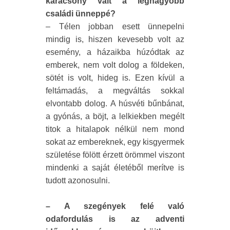
karácsony vált a legnagyobb
családi ünneppé?
– Télen jobban esett ünnepelni
mindig is, hiszen kevesebb volt az
esemény, a házaikba húzódtak az
emberek, nem volt dolog a földeken,
sötét is volt, hideg is. Ezen kívül a
feltámadás, a megváltás sokkal
elvontabb dolog. A húsvéti bűnbánat,
a gyónás, a böjt, a lelkiekben megélt
titok a hitalapok nélkül nem mond
sokat az embereknek, egy kisgyermek
születése fölött érzett örömmel viszont
mindenki a saját életéből merítve is
tudott azonosulni.
– A szegények felé való
odafordulás is az adventi