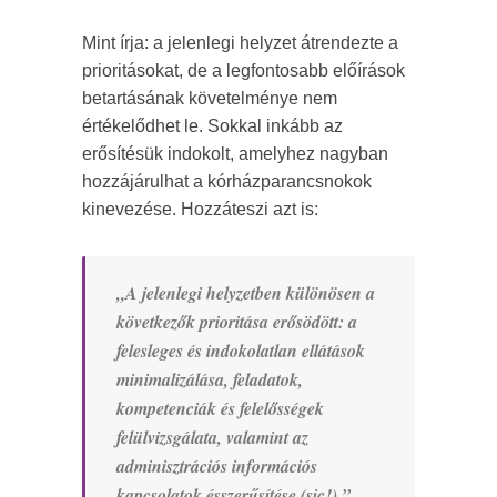
Mint írja: a jelenlegi helyzet átrendezte a
prioritásokat, de a legfontosabb előírások
betartásának követelménye nem
értékelődhet le. Sokkal inkább az
erősítésük indokolt, amelyhez nagyban
hozzájárulhat a kórházparancsnokok
kinevezése. Hozzáteszi azt is:
„A jelenlegi helyzetben különösen a
következők prioritása erősödött: a
felesleges és indokolatlan ellátások
minimalizálása, feladatok,
kompetenciák és felelősségek
felülvizsgálata, valamint az
adminisztrációs információs
kapcsolatok ésszerűsítése (sic!).”