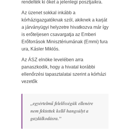
rendelték ki őket a jelenlegi posztjaikra.
Az üzenet sokkal inkább a
kórházigazgatóknak szól, akiknek a karját
a járványügyi helyzetre hivatkozva már így
is erőteljesen csavargatja az Emberi
Erőforrások Minisztériumának (Emmi) fura
ura, Kásler Miklós.
Az ÁSZ elnöke levelében arra
panaszkodik, hogy a hivatal korábbi
ellenőrzési tapasztalatai szerint a kórházi
vezetők
„egyértelmű felelősségük ellenére
nem fektettek kellő hangsúlyt a
gazdálkodásra.”