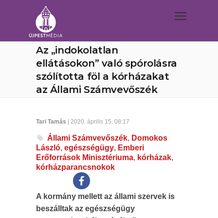
Az „indokolatlan
ellátásokon” való spórolásra
szólította föl a kórházakat
az Állami Számvevőszék
Tari Tamás
| 2020. április 15. 08:17
Állami Számvevőszék
,
Domokos
László
,
egészségügy
,
Emberi
Erőforrások Minisztériuma
,
kórházak
,
kórházparancsnokok
A kormány mellett az állami szervek is
beszálltak az egészségügy