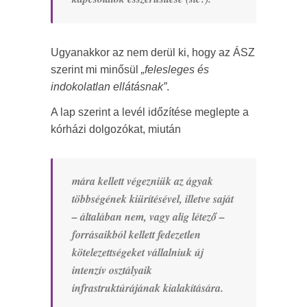
Ugyanakkor az nem derül ki, hogy az ÁSZ
szerint mi minősül
„felesleges és
indokolatlan ellátásnak”
.
A lap szerint a levél időzítése meglepte a
kórházi dolgozókat, miután
mára kellett végezniük az ágyak
többségének kiürítésével, illetve saját
– általában nem, vagy alig létező –
forrásaikból kellett fedezetlen
kötelezettségeket vállalniuk új
intenzív osztályaik
infrastruktúrájának kialakítására.