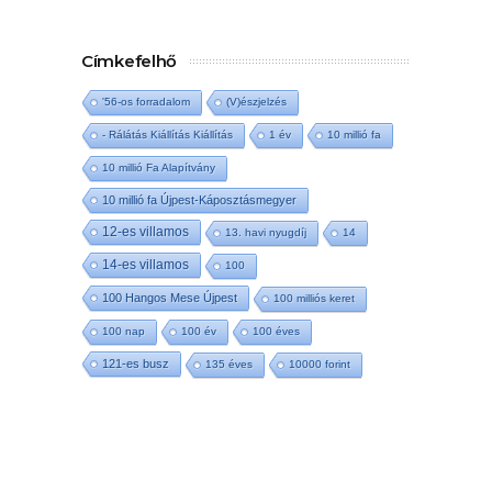
Címkefelhő
'56-os forradalom
(V)észjelzés
- Rálátás Kiállítás Kiállítás
1 év
10 millió fa
10 millió Fa Alapítvány
10 millió fa Újpest-Káposztásmegyer
12-es villamos
13. havi nyugdíj
14
14-es villamos
100
100 Hangos Mese Újpest
100 milliós keret
100 nap
100 év
100 éves
121-es busz
135 éves
10000 forint