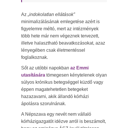
Az
„indokolatlan ellátások”
minimalizálásának emlegetése azért is
figyelemre méltó, mert az intézmények
több hete már nem végeznek tervezett,
illetve halasztható beavatkozásokat, azaz
lényegében csak életmentéssel
foglalkoznak.
Sőt az utóbbi napokban
az Emmi
utasítására
tömegesen kénytelenek olyan
súlyos krónikus betegséggel küzdő vagy
éppen magatehetetlen betegeket
hazazavarni, akik állandó kórházi
ápolásra szorulnának.
A Népszava egy nevét nem vállaló
kórházigazgatót idézve arról is beszámolt,