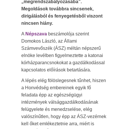
„megrendszabályozásába”.
Megoldások továbbra sincsenek,
dirigálásból és fenyegetésből viszont
nincsen hiány.
A
Népszava
beszámolója szerint
Domokos László, az Állami
Számvevőszék (ÁSZ) méltán népszerű
elnöke levélben figyelmeztette a katonai
kórházparancsnokokat a gazdálkodással
kapcsolatos előírások betartására.
A lépés elég fölöslegesnek tűnhet, hiszen
a Honvédség embereinek egyik fő
feladata épp az egészségügyi
intézmények válsággazdálkodásának
felügyelete és menedzselése, elég
valószínűtlen, hogy épp az ÁSZ-vezérnek
kell őket emlékeztetnie arra, miért is