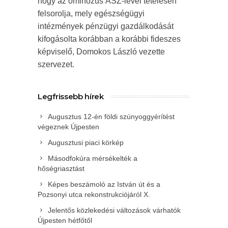
hogy az ominózus ÁSZ-levél tételesen
felsorolja, mely egészségügyi
intézmények pénzügyi gazdálkodását
kifogásolta korábban a korábbi fideszes
képviselő, Domokos László vezette
szervezet.
Legfrissebb hírek
Augusztus 12-én földi szúnyoggyérítést
végeznek Újpesten
Augusztusi piaci körkép
Másodfokúra mérsékelték a
hőségriasztást
Képes beszámoló az István út és a
Pozsonyi utca rekonstrukciójáról X.
Jelentős közlekedési változások várhatók
Újpesten hétfőtől