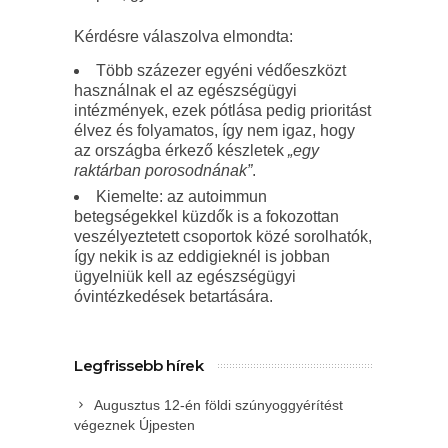
Kérdésre válaszolva elmondta:
Több százezer egyéni védőeszközt
használnak el az egészségügyi
intézmények, ezek pótlása pedig prioritást
élvez és folyamatos, így nem igaz, hogy
az országba érkező készletek
„egy
raktárban porosodnának”
.
Kiemelte: az autoimmun
betegségekkel küzdők is a fokozottan
veszélyeztetett csoportok közé sorolhatók,
így nekik is az eddigieknél is jobban
ügyelniük kell az egészségügyi
óvintézkedések betartására.
Legfrissebb hírek
Augusztus 12-én földi szúnyoggyérítést
végeznek Újpesten