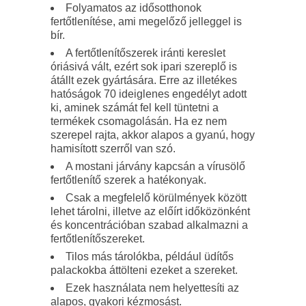
Folyamatos az idősotthonok
fertőtlenítése, ami megelőző jelleggel is
bír.
A fertőtlenítőszerek iránti kereslet
óriásivá vált, ezért sok ipari szereplő is
átállt ezek gyártására. Erre az illetékes
hatóságok 70 ideiglenes engedélyt adott
ki, aminek számát fel kell tüntetni a
termékek csomagolásán. Ha ez nem
szerepel rajta, akkor alapos a gyanú, hogy
hamisított szerről van szó.
A mostani járvány kapcsán a vírusölő
fertőtlenítő szerek a hatékonyak.
Csak a megfelelő körülmények között
lehet tárolni, illetve az előírt időközönként
és koncentrációban szabad alkalmazni a
fertőtlenítőszereket.
Tilos más tárolókba, például üdítős
palackokba áttölteni ezeket a szereket.
Ezek használata nem helyettesíti az
alapos, gyakori kézmosást.