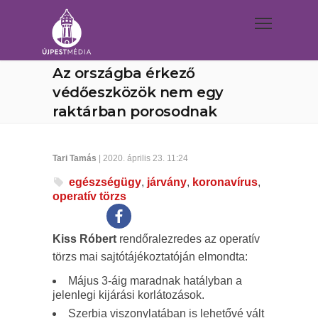
Az országba érkező
védőeszközök nem egy
raktárban porosodnak
Tari Tamás
| 2020. április 23. 11:24
egészségügy
,
járvány
,
koronavírus
,
operatív törzs
Kiss Róbert
rendőralezredes az operatív
törzs mai sajtótájékoztatóján elmondta:
Május 3-áig maradnak hatályban a
jelenlegi kijárási korlátozások.
Szerbia viszonylatában is lehetővé vált