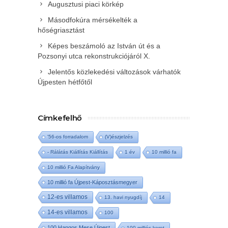
Augusztusi piaci körkép
Másodfokúra mérsékelték a
hőségriasztást
Képes beszámoló az István út és a
Pozsonyi utca rekonstrukciójáról X.
Jelentős közlekedési változások várhatók
Újpesten hétfőtől
Címkefelhő
'56-os forradalom
(V)észjelzés
- Rálátás Kiállítás Kiállítás
1 év
10 millió fa
10 millió Fa Alapítvány
10 millió fa Újpest-Káposztásmegyer
12-es villamos
13. havi nyugdíj
14
14-es villamos
100
100 Hangos Mese Újpest
100 milliós keret