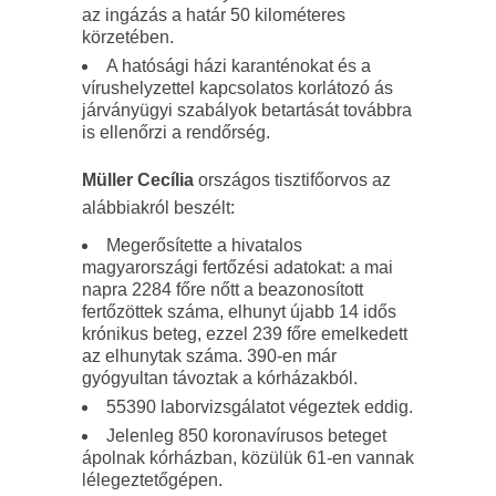
az ingázás a határ 50 kilométeres
körzetében.
A hatósági házi karanténokat és a
vírushelyzettel kapcsolatos korlátozó ás
járványügyi szabályok betartását továbbra
is ellenőrzi a rendőrség.
Müller Cecília
országos tisztifőorvos az
alábbiakról beszélt:
Megerősítette a hivatalos
magyarországi fertőzési adatokat: a mai
napra 2284 főre nőtt a beazonosított
fertőzöttek száma, elhunyt újabb 14 idős
krónikus beteg, ezzel 239 főre emelkedett
az elhunytak száma. 390-en már
gyógyultan távoztak a kórházakból.
55390 laborvizsgálatot végeztek eddig.
Jelenleg 850 koronavírusos beteget
ápolnak kórházban, közülük 61-en vannak
lélegeztetőgépen.