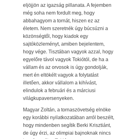
eljöjjön az igazság pillanata. A fejemben
még soha nem fordult meg, hogy
abbahagyom a tornát, hiszen ez az
életem. Nem szeretnék úgy búcsúzni a
közönségtől, hogy kiadok egy
sajtóközleményt, amiben bejelentem,
hogy vége. Tisztában vagyok azzal, hogy
egyelőre távol vagyok Tokiótól, de ha a
vállam és az orvosok is úgy gondolják,
mert én eltökélt vagyok a folytatást
illetően, akkor vállalom a kihívást,
elindulok a februári és a márciusi
világkupaversenyeken.
Magyar Zoltán, a tornaszövetség elnöke
egy korábbi nyilatkozatában arról beszélt,
hogy mindenben segítik Berki Krisztiánt,
de úgy érzi, az olimpiai bajnoknak nincs