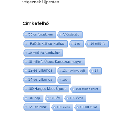
végeznek Újpesten
Címkefelhő
'56-os forradalom
(V)észjelzés
- Rálátás Kiállítás Kiállítás
1 év
10 millió fa
10 millió Fa Alapítvány
10 millió fa Újpest-Káposztásmegyer
12-es villamos
13. havi nyugdíj
14
14-es villamos
100
100 Hangos Mese Újpest
100 milliós keret
100 nap
100 év
100 éves
121-es busz
135 éves
10000 forint