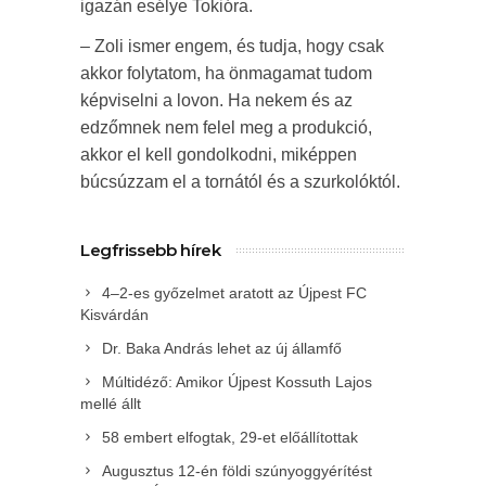
igazán esélye Tokióra.
– Zoli ismer engem, és tudja, hogy csak
akkor folytatom, ha önmagamat tudom
képviselni a lovon. Ha nekem és az
edzőmnek nem felel meg a produkció,
akkor el kell gondolkodni, miképpen
búcsúzzam el a tornától és a szurkolóktól.
Legfrissebb hírek
4–2-es győzelmet aratott az Újpest FC
Kisvárdán
Dr. Baka András lehet az új államfő
Múltidéző: Amikor Újpest Kossuth Lajos
mellé állt
58 embert elfogtak, 29-et előállítottak
Augusztus 12-én földi szúnyoggyérítést