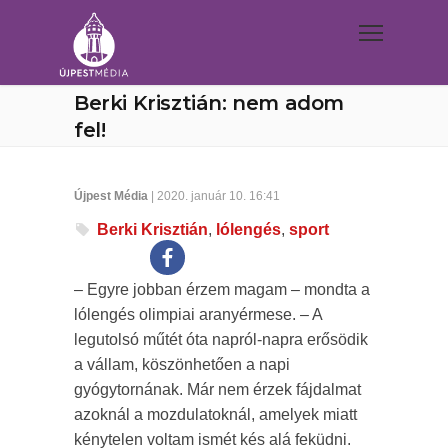
Berki Krisztián: nem adom
fel!
Újpest Média
| 2020. január 10. 16:41
Berki Krisztián
,
lólengés
,
sport
– Egyre jobban érzem magam – mondta a
lólengés olimpiai aranyérmese. – A
legutolsó műtét óta napról-napra erősödik
a vállam, köszönhetően a napi
gyógytornának. Már nem érzek fájdalmat
azoknál a mozdulatoknál, amelyek miatt
kénytelen voltam ismét kés alá feküdni.