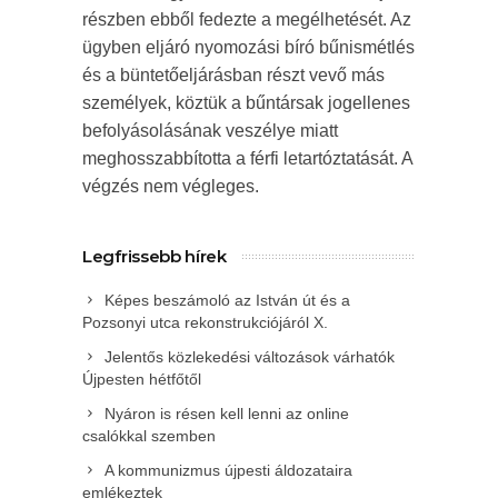
részben ebből fedezte a megélhetését. Az
ügyben eljáró nyomozási bíró bűnismétlés
és a büntetőeljárásban részt vevő más
személyek, köztük a bűntársak jogellenes
befolyásolásának veszélye miatt
meghosszabbította a férfi letartóztatását. A
végzés nem végleges.
Legfrissebb hírek
Képes beszámoló az István út és a
Pozsonyi utca rekonstrukciójáról X.
Jelentős közlekedési változások várhatók
Újpesten hétfőtől
Nyáron is résen kell lenni az online
csalókkal szemben
A kommunizmus újpesti áldozataira
emlékeztek