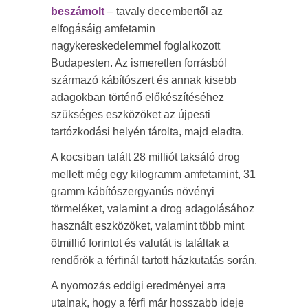
beszámolt
– tavaly decembertől az
elfogásáig amfetamin
nagykereskedelemmel foglalkozott
Budapesten. Az ismeretlen forrásból
származó kábítószert és annak kisebb
adagokban történő előkészítéséhez
szükséges eszközöket az újpesti
tartózkodási helyén tárolta, majd eladta.
A kocsiban talált 28 milliót taksáló drog
mellett még egy kilogramm amfetamint, 31
gramm kábítószergyanús növényi
törmeléket, valamint a drog adagolásához
használt eszközöket, valamint több mint
ötmillió forintot és valutát is találtak a
rendőrök a férfinál tartott házkutatás során.
A nyomozás eddigi eredményei arra
utalnak, hogy a férfi már hosszabb ideje