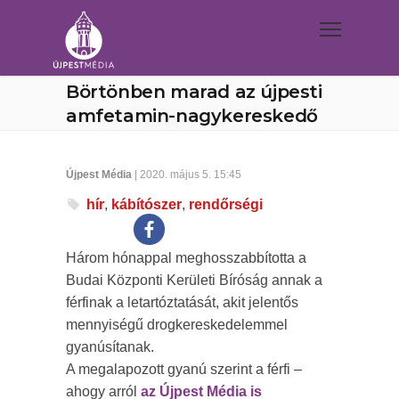
Börtönben marad az újpesti
amfetamin-nagykereskedő
Újpest Média
| 2020. május 5. 15:45
hír
,
kábítószer
,
rendőrségi
Három hónappal meghosszabbította a
Budai Központi Kerületi Bíróság annak a
férfinak a letartóztatását, akit jelentős
mennyiségű drogkereskedelemmel
gyanúsítanak.
A megalapozott gyanú szerint a férfi –
ahogy arról
az Újpest Média is