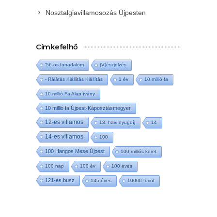
Nosztalgiavillamosozás Újpesten
Címkefelhő
'56-os forradalom
(V)észjelzés
- Rálátás Kiállítás Kiállítás
1 év
10 millió fa
10 millió Fa Alapítvány
10 millió fa Újpest-Káposztásmegyer
12-es villamos
13. havi nyugdíj
14
14-es villamos
100
100 Hangos Mese Újpest
100 milliós keret
100 nap
100 év
100 éves
121-es busz
135 éves
10000 forint