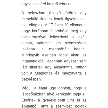
egy visszatérő betörő lehet ott.
A helyszínre érkező járőrök egy
menekülő fiatalra lettek figyelmesek,
akit elfogtak. A 17 éves fiú elismerte,
hogy korábban ő próbálta meg egy
csavarhúzóval felfeszíteni a lakás
ajtaját, valamint két szomszédos
lakásba is megpróbált bejutni.
Mindegyik esetben lopni akart az
ingatlanokból, azonban egyszer sem
járt sikerrel; egy alkalommal otthon
volt a tulajdonos és megzavarta a
betörésben.
Végül a fiatal úgy döntött, hogy a
lépcsőházban lévő kerékpárt lopja el.
Elsőnek a gyerekbiciklit vitte ki az
épületből, amit a szemközti bokrok