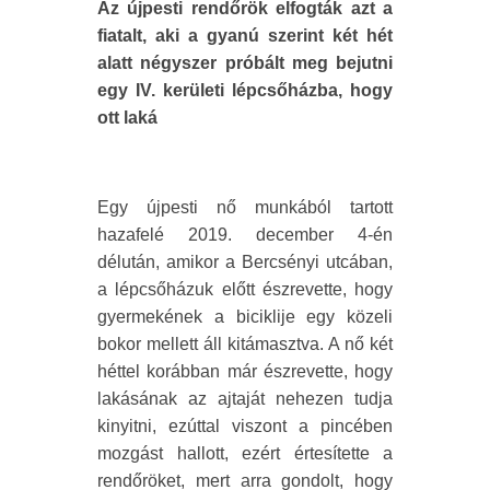
Az újpesti rendőrök elfogták azt a
fiatalt, aki a gyanú szerint két hét
alatt négyszer próbált meg bejutni
egy IV. kerületi lépcsőházba, hogy
ott laká
Egy újpesti nő munkából tartott
hazafelé 2019. december 4-én
délután, amikor a Bercsényi utcában,
a lépcsőházuk előtt észrevette, hogy
gyermekének a biciklije egy közeli
bokor mellett áll kitámasztva. A nő két
héttel korábban már észrevette, hogy
lakásának az ajtaját nehezen tudja
kinyitni, ezúttal viszont a pincében
mozgást hallott, ezért értesítette a
rendőröket, mert arra gondolt, hogy