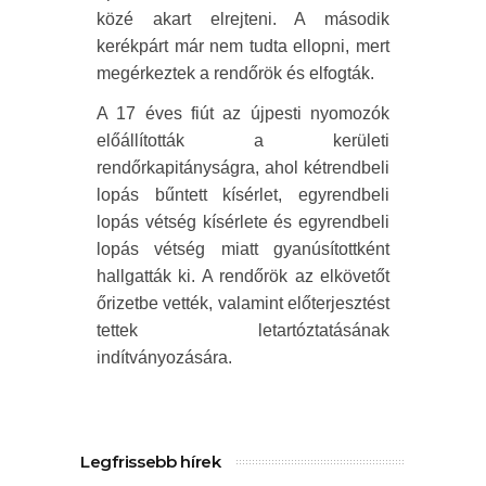
közé akart elrejteni. A második
kerékpárt már nem tudta ellopni, mert
megérkeztek a rendőrök és elfogták.
A 17 éves fiút az újpesti nyomozók
előállították a kerületi
rendőrkapitányságra, ahol kétrendbeli
lopás bűntett kísérlet, egyrendbeli
lopás vétség kísérlete és egyrendbeli
lopás vétség miatt gyanúsítottként
hallgatták ki. A rendőrök az elkövetőt
őrizetbe vették, valamint előterjesztést
tettek letartóztatásának
indítványozására.
Legfrissebb hírek