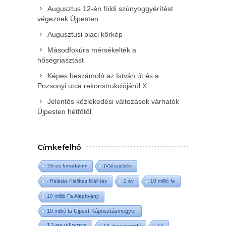
Augusztus 12-én földi szúnyoggyérítést
végeznek Újpesten
Augusztusi piaci körkép
Másodfokúra mérsékelték a
hőségriasztást
Képes beszámoló az István út és a
Pozsonyi utca rekonstrukciójáról X.
Jelentős közlekedési változások várhatók
Újpesten hétfőtől
Címkefelhő
'56-os forradalom
(V)észjelzés
- Rálátás Kiállítás Kiállítás
1 év
10 millió fa
10 millió Fa Alapítvány
10 millió fa Újpest-Káposztásmegyer
12-es villamos
13. havi nyugdíj
14