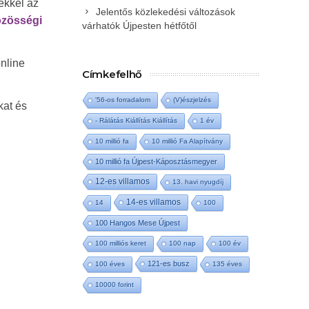
ekkel az
Jelentős közlekedési változások
özösségi
várhatók Újpesten hétfőtől
nline
Címkefelhő
'56-os forradalom
(V)észjelzés
kat és
- Rálátás Kiállítás Kiállítás
1 év
10 millió fa
10 millió Fa Alapítvány
10 millió fa Újpest-Káposztásmegyer
12-es villamos
13. havi nyugdíj
14-es villamos
14
100
100 Hangos Mese Újpest
100 milliós keret
100 nap
100 év
121-es busz
100 éves
135 éves
10000 forint