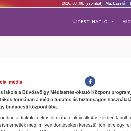
2026. 08. 08. (szombat) |
Ma: László
| 
ÚJPESTI NAPLÓ
HÍR
k
ola
,
média
nos Iskola a Bűvösvölgy Médiaértés-oktató Központ programj
 játékos formában a média tudatos és biztonságos használatá
ölgy budapesti központjába.
ontban a diákok játékos formában, aktív alkotás közben tanulha
 ismerhették meg, milyen döntéseken keresztül jön létre egy re