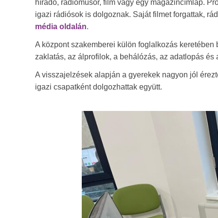
híradó, rádióműsor, film vagy egy magazincímlap. Pr
igazi rádiósok is dolgoznak. Saját filmet forgattak, r
média oldalán
.
A központ szakemberei külön foglalkozás keretében be
zaklatás, az álprofilok, a behálózás, az adatlopás é
A visszajelzések alapján a gyerekek nagyon jól érez
igazi csapatként dolgozhattak együtt.