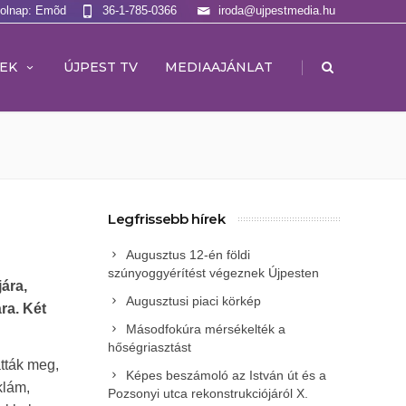
Holnap: Emõd
36-1-785-0366
iroda@ujpestmedia.hu
|
EK
ÚJPEST TV
MEDIAAJÁNLAT
Legfrissebb hírek
Augusztus 12-én földi
szúnyoggyérítést végeznek Újpesten
ára,
Augusztusi piaci körkép
ra. Két
Másodfokúra mérsékelték a
hőségriasztást
tták meg,
Képes beszámoló az István út és a
klám,
Pozsonyi utca rekonstrukciójáról X.