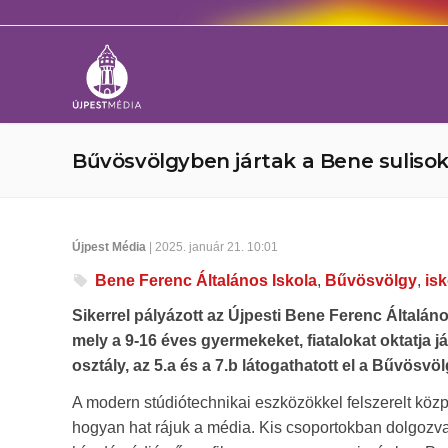
Bűvösvölgyben jártak a Bene suliso
Újpest Média
| 2025. január 21. 10:01
Bene Ferenc Általános Iskola
,
Bűvösvölgy
,
isk
Sikerrel pályázott az Újpesti Bene Ferenc Általá
mely a 9-16 éves gyermekeket, fiatalokat oktatja
osztály, az 5.a és a 7.b látogathatott el a Bűvösv
A modern stúdiótechnikai eszközökkel felszerelt közp
hogyan hat rájuk a média. Kis csoportokban dolgozva