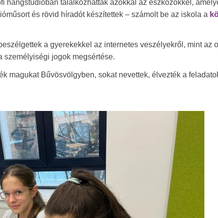
ofi hangstúdióban találkozhattak azokkal az eszközökkel, amely
ádióműsort és rövid híradót készítettek – számolt be az iskola a
k
szélgettek a gyerekekkel az internetes veszélyekről, mint az o
s a személyiségi jogok megsértése.
ték magukat Bűvösvölgyben, sokat nevettek, élvezték a feladato