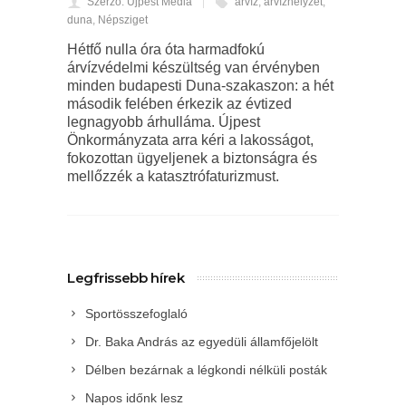
Szerző: Újpest Média
árvíz
,
árvízhelyzet
,
duna
,
Népsziget
Hétfő nulla óra óta harmadfokú
árvízvédelmi készültség van érvényben
minden budapesti Duna-szakaszon: a hét
második felében érkezik az évtized
legnagyobb árhulláma. Újpest
Önkormányzata arra kéri a lakosságot,
fokozottan ügyeljenek a biztonságra és
mellőzzék a katasztrófaturizmust.
Legfrissebb hírek
Sportösszefoglaló
Dr. Baka András az egyedüli államfőjelölt
Délben bezárnak a légkondi nélküli posták
Napos időnk lesz