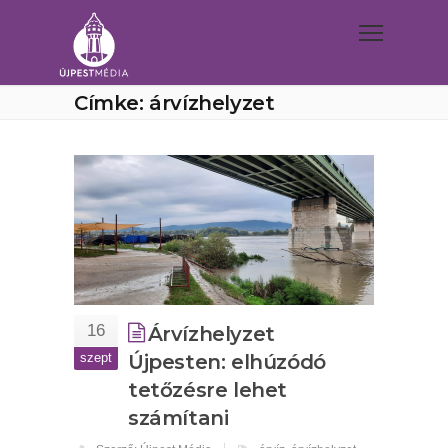
Címke: árvízhelyzet
16
Árvízhelyzet
szept
Újpesten: elhúzódó
tetőzésre lehet
számítani