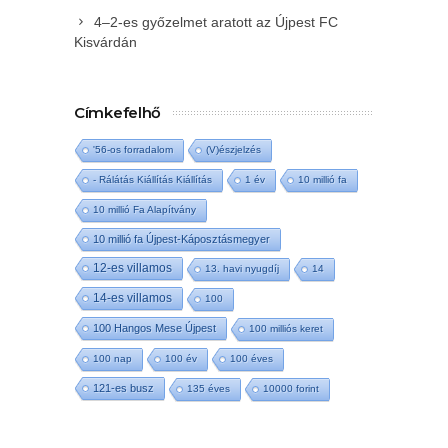
4–2-es győzelmet aratott az Újpest FC
Kisvárdán
Címkefelhő
'56-os forradalom
(V)észjelzés
- Rálátás Kiállítás Kiállítás
1 év
10 millió fa
10 millió Fa Alapítvány
10 millió fa Újpest-Káposztásmegyer
12-es villamos
13. havi nyugdíj
14
14-es villamos
100
100 Hangos Mese Újpest
100 milliós keret
100 nap
100 év
100 éves
121-es busz
135 éves
10000 forint