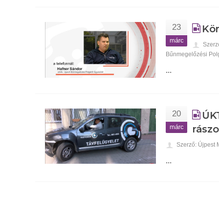
23
Kör
márc
Szerz
Bűnmegelőzési Polg
...
20
ÚKT
márc
rász
Szerző: Újpest
...