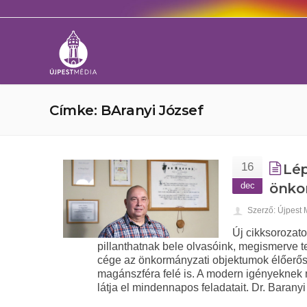
Címke: BAranyi József
16
Lép
dec
önko
Szerző: Újpest
Új cikksorozat
pillanthatnak bele olvasóink, megismerve
cége az önkormányzati objektumok élőerős 
magánszféra felé is. A modern igényeknek m
látja el mindennapos feladatait. Dr. Barany