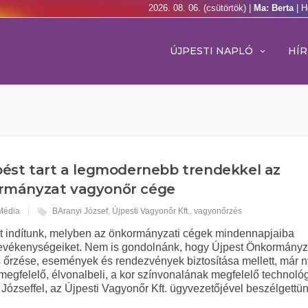
2026. 08. 06. (csütörtök) |
Ma: Berta
| H
ÚJPESTI NAPLÓ
HÍR
ést tart a legmodernebb trendekkel az
rmányzat vagyonőr cége
 Média
BAranyi József
,
Újpesti Vagyonőr Kft.
,
vagyonőrzés
ot indítunk, melyben az önkormányzati cégek mindennapjaiba
 tevékenységeiket. Nem is gondolnánk, hogy Újpest Önkormány
őrzése, események és rendezvények biztosítása mellett, már ny
egfelelő, élvonalbeli, a kor színvonalának megfelelő technoló
i Józseffel, az Újpesti Vagyonőr Kft. ügyvezetőjével beszélgettün