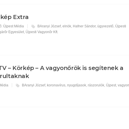
kép Extra
ő: Újpest Média
BAranyi József
,
elnök
,
Hafner Sándor
,
ügyvezető
,
Újpesti
árőr Egyesület
,
Újpesti Vagyonőr Kft.
V – Körkép – A vagyonőrök is segítenek a
orultaknak
 Média
BAranyi József
,
koronavírus
,
nyugdíjasok
,
rászorulók
,
Újpest
,
vagyon