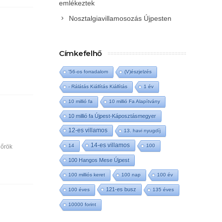
emlékeztek
Nosztalgiavillamosozás Újpesten
Címkefelhő
'56-os forradalom
(V)észjelzés
- Rálátás Kiállítás Kiállítás
1 év
10 millió fa
10 millió Fa Alapítvány
10 millió fa Újpest-Káposztásmegyer
12-es villamos
13. havi nyugdíj
14-es villamos
14
100
őrök
100 Hangos Mese Újpest
100 milliós keret
100 nap
100 év
121-es busz
100 éves
135 éves
10000 forint