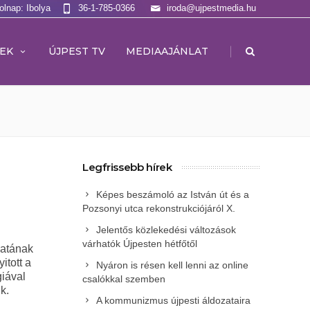
olnap: Ibolya
36-1-785-0366
iroda@ujpestmedia.hu
|
EK
ÚJPEST TV
MEDIAAJÁNLAT
Legfrissebb hírek
Képes beszámoló az István út és a
Pozsonyi utca rekonstrukciójáról X.
Jelentős közlekedési változások
várhatók Újpesten hétfőtől
zatának
itott a
Nyáron is résen kell lenni az online
giával
csalókkal szemben
k.
A kommunizmus újpesti áldozataira