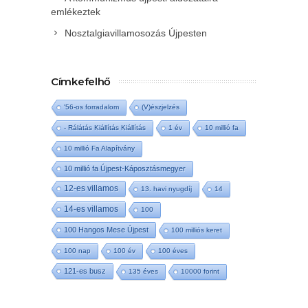
emlékeztek
Nosztalgiavillamosozás Újpesten
Címkefelhő
'56-os forradalom
(V)észjelzés
- Rálátás Kiállítás Kiállítás
1 év
10 millió fa
10 millió Fa Alapítvány
10 millió fa Újpest-Káposztásmegyer
12-es villamos
13. havi nyugdíj
14
14-es villamos
100
100 Hangos Mese Újpest
100 milliós keret
100 nap
100 év
100 éves
121-es busz
135 éves
10000 forint