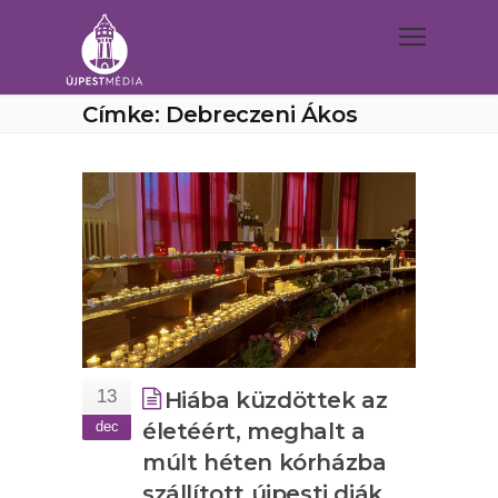
Címke: Debreczeni Ákos
13
Hiába küzdöttek az
dec
életéért, meghalt a
múlt héten kórházba
szállított újpesti diák