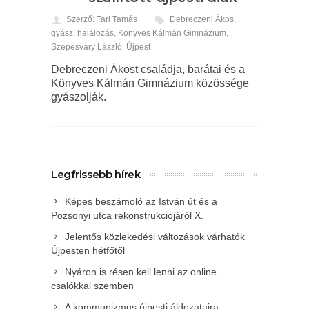
Szerző: Tari Tamás
Debreczeni Ákos
,
gyász
,
halálozás
,
Könyves Kálmán Gimnázium
,
Szepesváry László
,
Újpest
Debreczeni Ákost családja, barátai és a
Könyves Kálmán Gimnázium közössége
gyászolják.
Legfrissebb hírek
Képes beszámoló az István út és a
Pozsonyi utca rekonstrukciójáról X.
Jelentős közlekedési változások várhatók
Újpesten hétfőtől
Nyáron is résen kell lenni az online
csalókkal szemben
A kommunizmus újpesti áldozataira