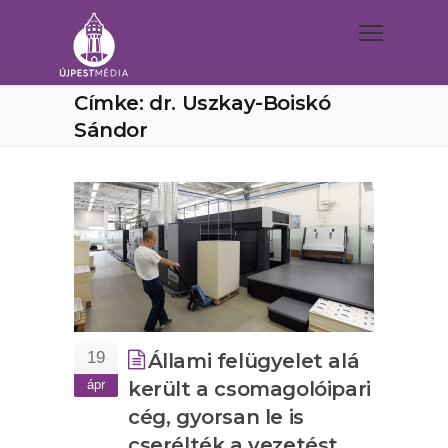
Címke: dr. Uszkay-Boiskó
Sándor
19
Állami felügyelet alá
ápr
került a csomagolóipari
cég, gyorsan le is
cserélték a vezetést