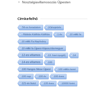
Nosztalgiavillamosozás Újpesten
Címkefelhő
'56-os forradalom
(V)észjelzés
- Rálátás Kiállítás Kiállítás
1 év
10 millió fa
10 millió Fa Alapítvány
10 millió fa Újpest-Káposztásmegyer
12-es villamos
13. havi nyugdíj
14
14-es villamos
100
100 Hangos Mese Újpest
100 milliós keret
100 nap
100 év
100 éves
121-es busz
135 éves
10000 forint