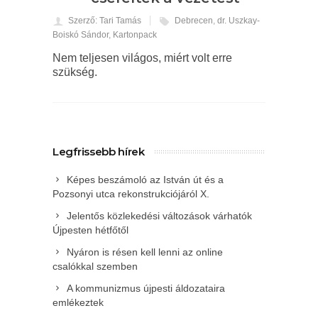
Szerző: Tari Tamás
Debrecen
,
dr. Uszkay-
Boiskó Sándor
,
Kartonpack
Nem teljesen világos, miért volt erre
szükség.
Legfrissebb hírek
Képes beszámoló az István út és a
Pozsonyi utca rekonstrukciójáról X.
Jelentős közlekedési változások várhatók
Újpesten hétfőtől
Nyáron is résen kell lenni az online
csalókkal szemben
A kommunizmus újpesti áldozataira
emlékeztek