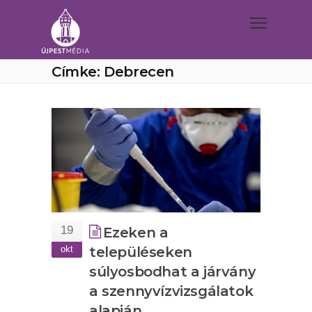
Címke: Debrecen
19
Ezeken a
okt
településeken
súlyosbodhat a járvány
a szennyvízvizsgálatok
alapján