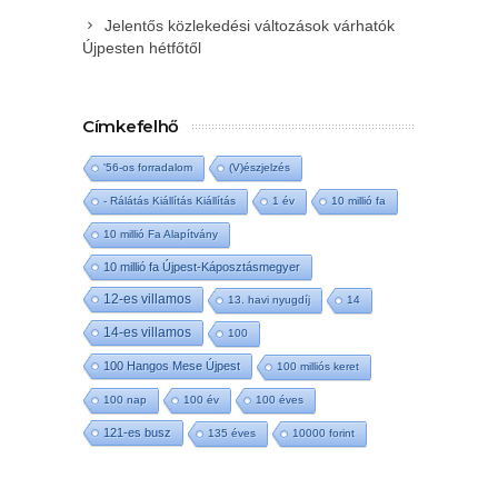
Jelentős közlekedési változások várhatók
Újpesten hétfőtől
Címkefelhő
'56-os forradalom
(V)észjelzés
- Rálátás Kiállítás Kiállítás
1 év
10 millió fa
10 millió Fa Alapítvány
10 millió fa Újpest-Káposztásmegyer
12-es villamos
13. havi nyugdíj
14
14-es villamos
100
100 Hangos Mese Újpest
100 milliós keret
100 nap
100 év
100 éves
121-es busz
135 éves
10000 forint