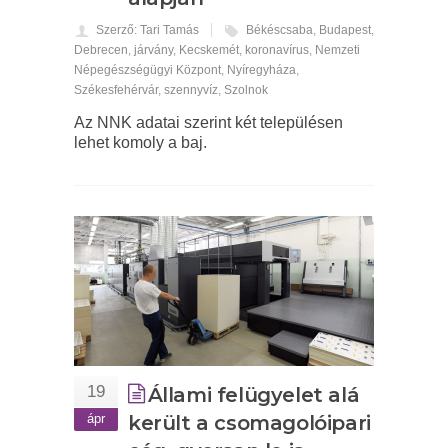
Szerző: Tari Tamás
Békéscsaba
,
Budapest
,
Debrecen
,
járvány
,
Kecskemét
,
koronavírus
,
Nemzeti
Népegészségügyi Központ
,
Nyíregyháza
,
Székesfehérvár
,
szennyvíz
,
Szolnok
Az NNK adatai szerint két településen
lehet komoly a baj.
19
Állami felügyelet alá
ápr
került a csomagolóipari