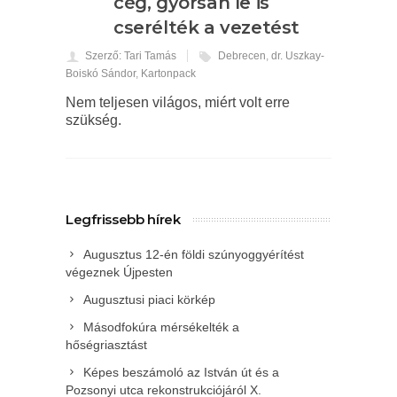
cég, gyorsan le is
cserélték a vezetést
Szerző: Tari Tamás
Debrecen
,
dr. Uszkay-
Boiskó Sándor
,
Kartonpack
Nem teljesen világos, miért volt erre
szükség.
Legfrissebb hírek
Augusztus 12-én földi szúnyoggyérítést
végeznek Újpesten
Augusztusi piaci körkép
Másodfokúra mérsékelték a
hőségriasztást
Képes beszámoló az István út és a
Pozsonyi utca rekonstrukciójáról X.