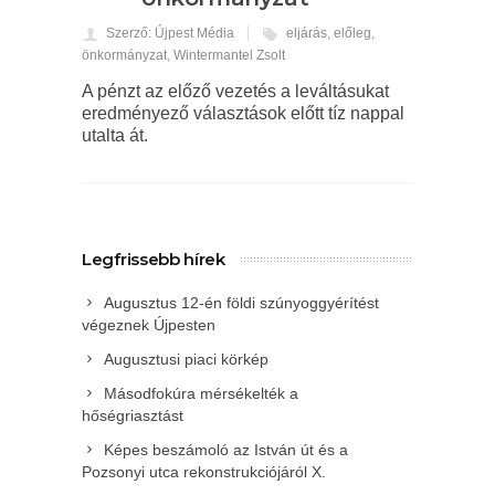
Szerző: Újpest Média
eljárás
,
előleg
,
önkormányzat
,
Wintermantel Zsolt
A pénzt az előző vezetés a leváltásukat
eredményező választások előtt tíz nappal
utalta át.
Legfrissebb hírek
Augusztus 12-én földi szúnyoggyérítést
végeznek Újpesten
Augusztusi piaci körkép
Másodfokúra mérsékelték a
hőségriasztást
Képes beszámoló az István út és a
Pozsonyi utca rekonstrukciójáról X.