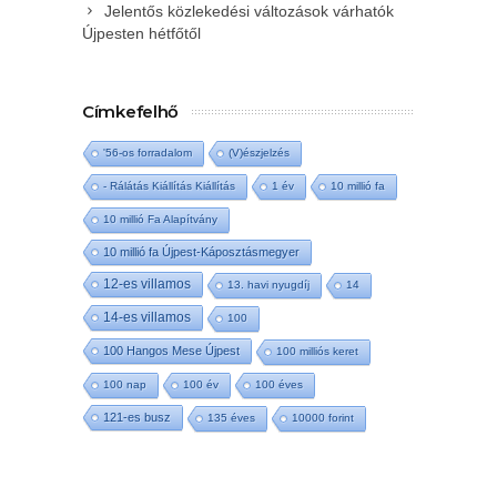
Jelentős közlekedési változások várhatók
Újpesten hétfőtől
Címkefelhő
'56-os forradalom
(V)észjelzés
- Rálátás Kiállítás Kiállítás
1 év
10 millió fa
10 millió Fa Alapítvány
10 millió fa Újpest-Káposztásmegyer
12-es villamos
13. havi nyugdíj
14
14-es villamos
100
100 Hangos Mese Újpest
100 milliós keret
100 nap
100 év
100 éves
121-es busz
135 éves
10000 forint