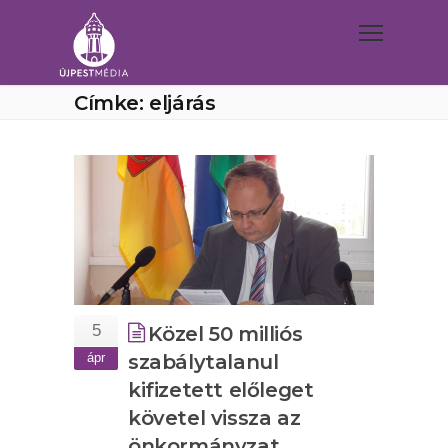
Címke: eljárás
5
Közel 50 milliós
ápr
szabálytalanul
kifizetett előleget
követel vissza az
önkormányzat