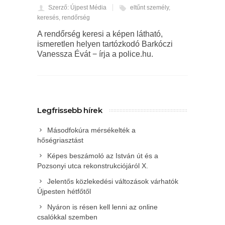
Szerző: Újpest Média
eltűnt személy
,
keresés
,
rendőrség
A rendőrség keresi a képen látható,
ismeretlen helyen tartózkodó Barkóczi
Vanessza Évát − írja a police.hu.
Legfrissebb hírek
Másodfokúra mérsékelték a
hőségriasztást
Képes beszámoló az István út és a
Pozsonyi utca rekonstrukciójáról X.
Jelentős közlekedési változások várhatók
Újpesten hétfőtől
Nyáron is résen kell lenni az online
csalókkal szemben