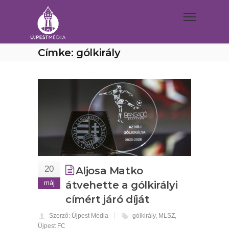
Címke: gólkirály
20
Aljosa Matko
máj
átvehette a gólkirályi
címért járó díját
Szerző: Újpest Média
gólkirály
,
MLSZ
,
Újpest FC