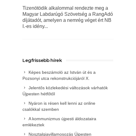
Tizenötödik alkalommal rendezte meg a
Magyar Labdarúgó Szövetség a RangAdó
díjátadót, amelyen a nemrég véget ért NB
I.-es idény...
Legfrissebb hírek
Képes beszámoló az István út és a
Pozsonyi utca rekonstrukciójáról X.
Jelentős közlekedési változások várhatók
Újpesten hétfőtől
Nyáron is résen kell lenni az online
csalókkal szemben
A kommunizmus újpesti áldozataira
emlékeztek
Nosztalgiavillamosozás Újpesten