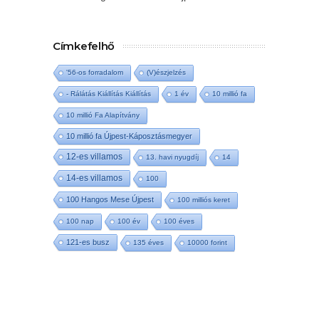
Címkefelhő
'56-os forradalom
(V)észjelzés
- Rálátás Kiállítás Kiállítás
1 év
10 millió fa
10 millió Fa Alapítvány
10 millió fa Újpest-Káposztásmegyer
12-es villamos
13. havi nyugdíj
14
14-es villamos
100
100 Hangos Mese Újpest
100 milliós keret
100 nap
100 év
100 éves
121-es busz
135 éves
10000 forint