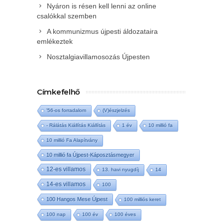
Nyáron is résen kell lenni az online
csalókkal szemben
A kommunizmus újpesti áldozataira
emlékeztek
Nosztalgiavillamosozás Újpesten
Címkefelhő
'56-os forradalom
(V)észjelzés
- Rálátás Kiállítás Kiállítás
1 év
10 millió fa
10 millió Fa Alapítvány
10 millió fa Újpest-Káposztásmegyer
12-es villamos
13. havi nyugdíj
14
14-es villamos
100
100 Hangos Mese Újpest
100 milliós keret
100 nap
100 év
100 éves