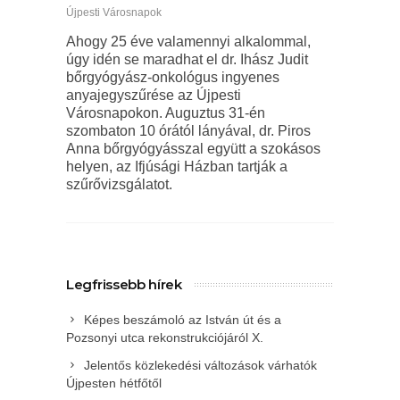
Újpesti Városnapok
Ahogy 25 éve valamennyi alkalommal,
úgy idén se maradhat el dr. Ihász Judit
bőrgyógyász-onkológus ingyenes
anyajegyszűrése az Újpesti
Városnapokon. Auguztus 31-én
szombaton 10 órától lányával, dr. Piros
Anna bőrgyógyásszal együtt a szokásos
helyen, az Ifjúsági Házban tartják a
szűrővizsgálatot.
Legfrissebb hírek
Képes beszámoló az István út és a
Pozsonyi utca rekonstrukciójáról X.
Jelentős közlekedési változások várhatók
Újpesten hétfőtől