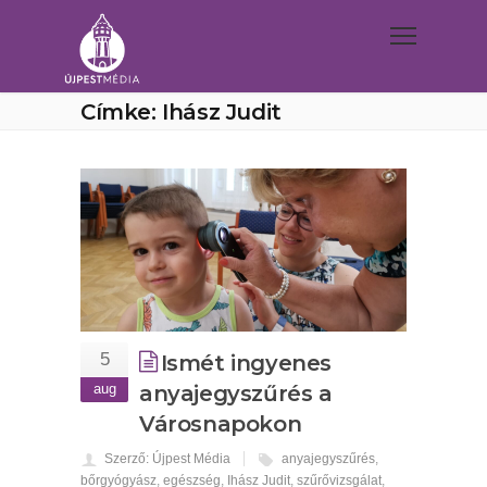
Címke: Ihász Judit
5
Ismét ingyenes
aug
anyajegyszűrés a
Városnapokon
Szerző: Újpest Média
anyajegyszűrés
,
bőrgyógyász
,
egészség
,
Ihász Judit
,
szűrővizsgálat
,