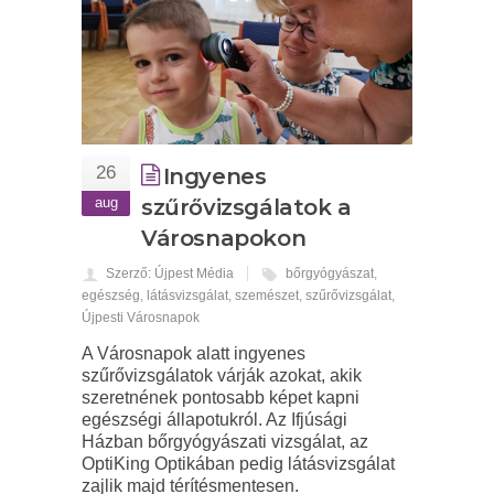
26
Ingyenes
aug
szűrővizsgálatok a
Városnapokon
Szerző: Újpest Média
bőrgyógyászat
,
egészség
,
látásvizsgálat
,
szemészet
,
szűrővizsgálat
,
Újpesti Városnapok
A Városnapok alatt ingyenes
szűrővizsgálatok várják azokat, akik
szeretnének pontosabb képet kapni
egészségi állapotukról. Az Ifjúsági
Házban bőrgyógyászati vizsgálat, az
OptiKing Optikában pedig látásvizsgálat
zajlik majd térítésmentesen.