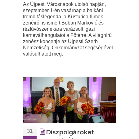
Az Újpesti Városnapok utolsó napján,
szeptember 1-én vasárnap a balkáni
trombitáslegenda, a Kusturica-filmek
zenéiről is ismert Boban Marković és
rézfúvószenekara varázsolt igazi
karneválhangulatot a Főtérre. A világhírű
zenész koncertje az Újpesti Szerb
Nemzetiségi Önkormányzat segítségével
valósulhatott meg.
31
Díszpolgárokat