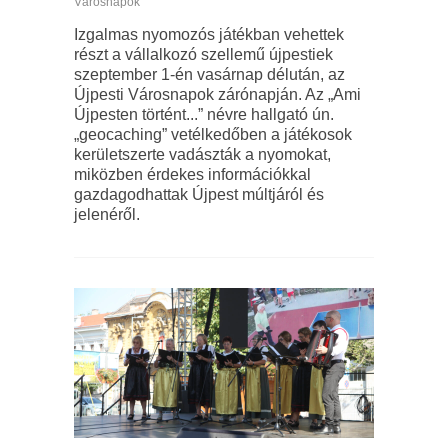
Városnapok
Izgalmas nyomozós játékban vehettek
részt a vállalkozó szellemű újpestiek
szeptember 1-én vasárnap délután, az
Újpesti Városnapok zárónapján. Az „Ami
Újpesten történt...” névre hallgató ún.
„geocaching” vetélkedőben a játékosok
kerületszerte vadászták a nyomokat,
miközben érdekes információkkal
gazdagodhattak Újpest múltjáról és
jelenéről.