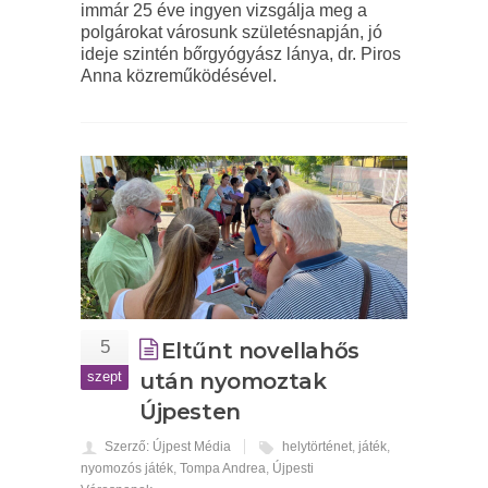
immár 25 éve ingyen vizsgálja meg a
polgárokat városunk születésnapján, jó
ideje szintén bőrgyógyász lánya, dr. Piros
Anna közreműködésével.
5
Eltűnt novellahős
szept
után nyomoztak
Újpesten
Szerző: Újpest Média
helytörténet
,
játék
,
nyomozós játék
,
Tompa Andrea
,
Újpesti