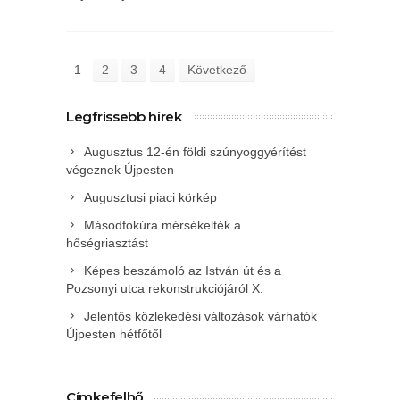
1
2
3
4
Következő
Legfrissebb hírek
Augusztus 12-én földi szúnyoggyérítést
végeznek Újpesten
Augusztusi piaci körkép
Másodfokúra mérsékelték a
hőségriasztást
Képes beszámoló az István út és a
Pozsonyi utca rekonstrukciójáról X.
Jelentős közlekedési változások várhatók
Újpesten hétfőtől
Címkefelhő