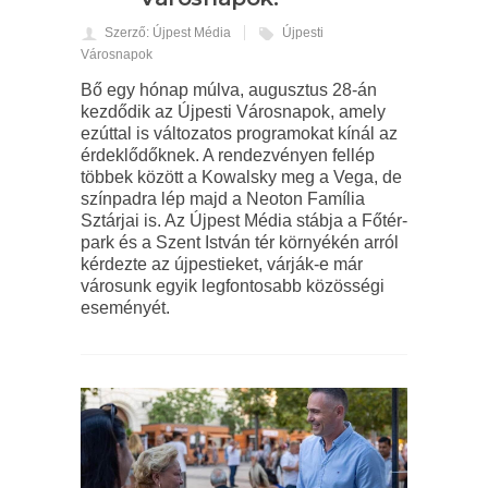
Szerző: Újpest Média
Újpesti
Városnapok
Bő egy hónap múlva, augusztus 28-án
kezdődik az Újpesti Városnapok, amely
ezúttal is változatos programokat kínál az
érdeklődőknek. A rendezvényen fellép
többek között a Kowalsky meg a Vega, de
színpadra lép majd a Neoton Família
Sztárjai is. Az Újpest Média stábja a Főtér-
park és a Szent István tér környékén arról
kérdezte az újpestieket, várják-e már
városunk egyik legfontosabb közösségi
eseményét.