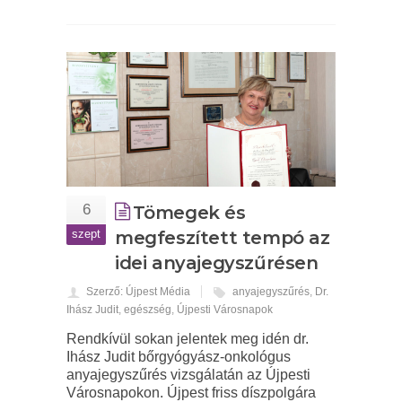
6
Tömegek és
szept
megfeszített tempó az
idei anyajegyszűrésen
Szerző: Újpest Média
anyajegyszűrés
,
Dr.
Ihász Judit
,
egészség
,
Újpesti Városnapok
Rendkívül sokan jelentek meg idén dr.
Ihász Judit bőrgyógyász-onkológus
anyajegyszűrés vizsgálatán az Újpesti
Városnapokon. Újpest friss díszpolgára