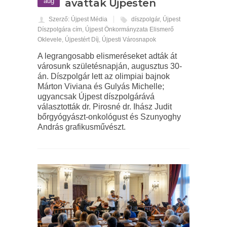
aug
avattak Újpesten
Szerző: Újpest Média
díszpolgár
,
Újpest
Díszpolgára cím
,
Újpest Önkormányzata Elismerő
Oklevele
,
Újpestért Díj
,
Újpesti Városnapok
A legrangosabb elismeréseket adták át
városunk születésnapján, augusztus 30-
án. Díszpolgár lett az olimpiai bajnok
Márton Viviana és Gulyás Michelle;
ugyancsak Újpest díszpolgárává
választották dr. Pirosné dr. Ihász Judit
bőrgyógyászt-onkológust és Szunyoghy
András grafikusművészt.