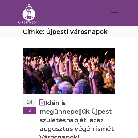
Címke: Újpesti Városnapok
24
Idén is
júl
megünnepeljük Újpest
születésnapját, azaz
augusztus végén ismét
Városnapok!