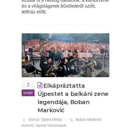
ezúttal is a neológ dallamok, a kántorzene
és a világslágerek bűvöletéről szólt,
teltház előtt.
2
Elkápráztatta
szept
Újpestet a balkáni zene
legendája, Boban
Marković
Szerző: Újpest Média
Boban Markovic
,
koncert
,
Újpesti Városnapok