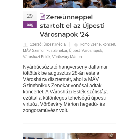
29
Zeneünneppel
aug
startolt el az Újpesti
Városnapok ’24
Szerző: Újpest Média
komolyzene
,
koncert
,
MÁV Szimfonikus Zenekar
,
Újpesti Városnapok
,
Városházi Esték
,
Vörösváry Márton
Nyárbúcsúztató hangverseny dallamai
töltötték be augusztus 28-án este a
Városháza dísztermét, ahol a MÁV
Szimfonikus Zenekar vonósai adtak
koncertet. A Városházi Esték szólistája
ezúttal a különleges tehetségű újpesti
virtuóz, Vörösváry Márton hegedű- és
zongoraművész volt.