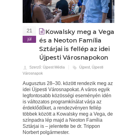
21
Kowalsky meg a Vega
júl
és a Neoton Família
Sztárjai is fellép az idei
Újpesti Városnapokon
Szerző: Újpest Média
Újpest
,
Újpesti
Városnapok
Augusztus 28–30. között rendezik meg az
idei Újpesti Városnapokat. A város egyik
legfontosabb közösségi eseményén idén
is változatos programkínálat várja az
érdeklődőket, a rendezvényen fellép
többek között a Kowalsky meg a Vega, de
színpadra lép majd a Neoton Família
Sztárjai is – jelentette be dr. Trippon
Norbert polgármester.