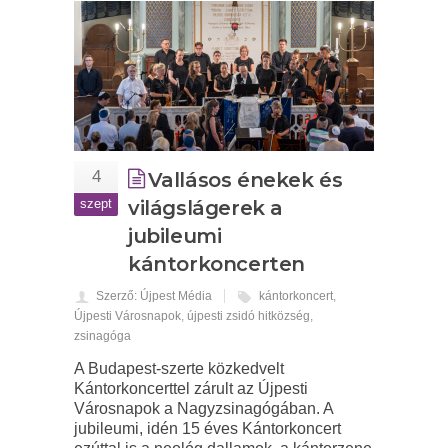
4
Vallásos énekek és
szept
világslágerek a
jubileumi
kántorkoncerten
Szerző: Újpest Média
kántorkoncert
,
Újpesti Városnapok
,
újpesti zsidó hitközség
,
zsinagóga
A Budapest-szerte közkedvelt
Kántorkoncerttel zárult az Újpesti
Városnapok a Nagyzsinagógában. A
jubileumi, idén 15 éves Kántorkoncert