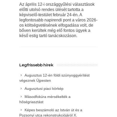
Az április 12-i országgyűlési választások
előtti utolsó rendes ülését tartotta a
képviselő-testület február 24-én. A
legfontosabb napirendi pont a város 2026-
os költségvetésének elfogadása volt, de
bőven kerültek még elő fontos ügyek a
késő estig tartó tanácskozáson.
Legfrissebb hírek
Augusztus 12-én földi szúnyoggyérítést
végeznek Újpesten
Augusztusi piaci körkép
Másodfokúra mérsékelték a
hőségriasztást
Képes beszámoló az István út és a
Pozsonyi utca rekonstrukciójáról X.