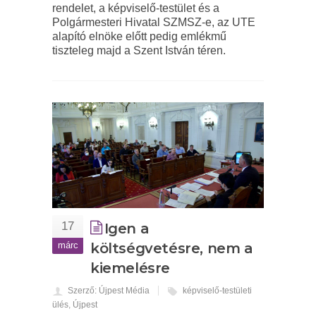
rendelet, a képviselő-testület és a
Polgármesteri Hivatal SZMSZ-e, az UTE
alapító elnöke előtt pedig emlékmű
tiszteleg majd a Szent István téren.
17
Igen a
márc
költségvetésre, nem a
kiemelésre
Szerző: Újpest Média
képviselő-testületi
ülés
,
Újpest