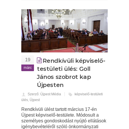
19
Rendkívüli képviselő-
márc
testületi ülés: Goll
János szobrot kap
Újpesten
Szerző: Újpest Média
képviselő-testületi
ülés
,
Újpest
Rendkívüli ülést tartott március 17-én
Újpest képviselő-testülete. Módosult a
személyes gondoskodást nyújtó ellátások
igénybevételéről szóló önkormányzati