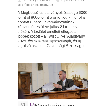
Szerző: Újpest Média
képviselő-testületi
ülés
,
Újpest Önkormányzata
A Megbecsülés-utalványok összege 6000
forintról 8000 forintra emelkedik – erről is
döntött Újpest Önkormányzatának
képviselő-testülete július 2-i rendkívüli
ülésén. A testület emellett elfogadta –
többek között – a Twist Olivér Alapítvány
2025. évi szakmai tájékoztatóját, és új
tagot választott a Gazdasági Bizottságba.
30
Maratoni ülésen