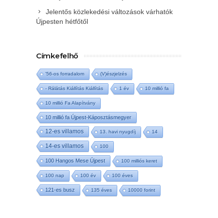
Jelentős közlekedési változások várhatók
Újpesten hétfőtől
Címkefelhő
'56-os forradalom
(V)észjelzés
- Rálátás Kiállítás Kiállítás
1 év
10 millió fa
10 millió Fa Alapítvány
10 millió fa Újpest-Káposztásmegyer
12-es villamos
13. havi nyugdíj
14
14-es villamos
100
100 Hangos Mese Újpest
100 milliós keret
100 nap
100 év
100 éves
121-es busz
135 éves
10000 forint