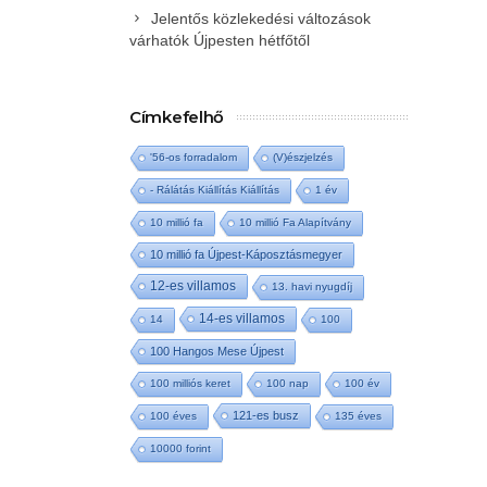
Jelentős közlekedési változások
várhatók Újpesten hétfőtől
Címkefelhő
'56-os forradalom
(V)észjelzés
- Rálátás Kiállítás Kiállítás
1 év
10 millió fa
10 millió Fa Alapítvány
10 millió fa Újpest-Káposztásmegyer
12-es villamos
13. havi nyugdíj
14-es villamos
14
100
100 Hangos Mese Újpest
100 milliós keret
100 nap
100 év
121-es busz
100 éves
135 éves
10000 forint