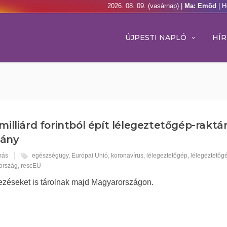
2026. 08. 09. (vasárnap) |
Ma: Emõd
| H
ÚJPESTI NAPLÓ
HÍR
 milliárd forintból épít lélegeztetőgép-raktá
ány
más
egészségügy
,
Európai Unió
,
koronavírus
,
lélegeztetőgép
,
lélegeztetőg
ország
,
rescEU
zéseket is tárolnak majd Magyarországon.