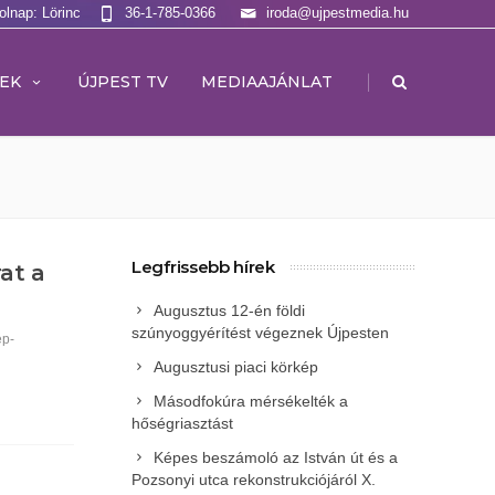
olnap: Lörinc
36-1-785-0366
iroda@ujpestmedia.hu
|
EK
ÚJPEST TV
MEDIAAJÁNLAT
Legfrissebb hírek
rat a
Augusztus 12-én földi
szúnyoggyérítést végeznek Újpesten
ép-
Augusztusi piaci körkép
Másodfokúra mérsékelték a
hőségriasztást
Képes beszámoló az István út és a
Pozsonyi utca rekonstrukciójáról X.