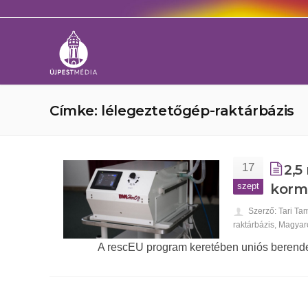
Címke: lélegeztetőgép-raktárbázis
17
2,5
szept
korm
Szerző: Tari Ta
raktárbázis
,
Magyar
A rescEU program keretében uniós berende