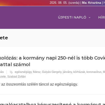
2026. 08. 05. (szerda) |
Ma: Krisztina
| 
ÚJPESTI NAPLÓ
HÍR
ete
kolózás: a kormány napi 250-nél is több Covi
attal számol
más
egészségügy
,
fidesz
,
Gulyás Gergely
,
járvány
,
kórházak
,
koronavírus
,
M
ezete
,
Szabad Zoltán
gy az összeomlás szélén táncol az egészségügy.
gyalóasztalhoz kényszerítené a kormányt 