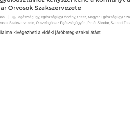
ar Orvosok Szakszervezete
más
egészségügy
,
egészségügyi törvény
,
fidesz
,
Magyar Egészségügyi Sza
vosok Szakszervezete
,
Összefogás az Egészségügyért
,
Pintér Sándor
,
Szabad Zol
lalma kivégezheti a vidéki járóbeteg-szakellátást.