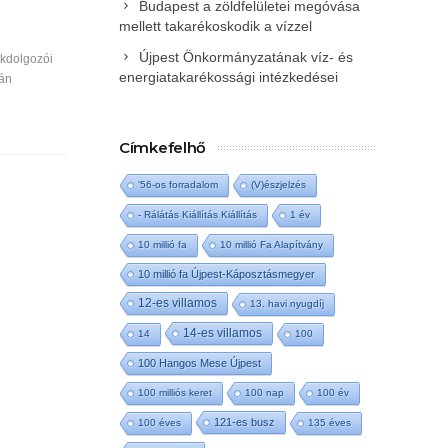
Budapest a zöldfelületei megóvása
mellett takarékoskodik a vízzel
Újpest Önkormányzatának víz- és
kdolgozói
energiatakarékossági intézkedései
tán
Címkefelhő
'56-os forradalom
(V)észjelzés
- Rálátás Kiállítás Kiállítás
1 év
10 millió fa
10 millió Fa Alapítvány
10 millió fa Újpest-Káposztásmegyer
12-es villamos
13. havi nyugdíj
14-es villamos
14
100
100 Hangos Mese Újpest
100 milliós keret
100 nap
100 év
121-es busz
100 éves
135 éves