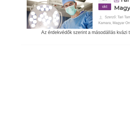
okt
Magy
Szerző: Tari Ta
Kamara
,
Magyar Or
Az érdekvédők szerint a másodállás kvázi ti