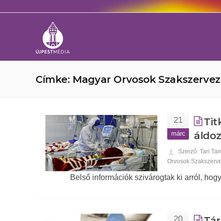
Címke: Magyar Orvosok Szakszervez
21
Tit
márc
áldoz
Szerző: Tari Ta
Orvosok Szakszerv
Belső információk szivárogtak ki arról, ho
20
Tár