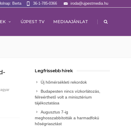
Holnap: Berta
36-1-785-0366
iroda@ujpestmedia.hu
|
EK
ÚJPEST TV
MEDIAAJÁNLAT
Legfrissebb hírek
d-
Új hőmérsékleti rekordok
agyar
Budapesten nincs vízkorlátozás,
félreérthető volt a minisztérium
tájékoztatása
Augusztus 7-ig
meghosszabbították a harmadfokú
hőségriasztást
a