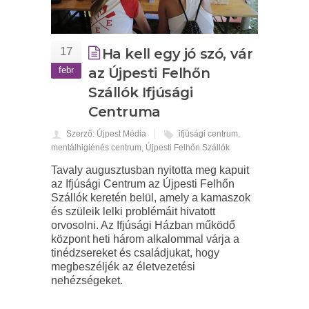
17
Ha kell egy jó szó, vár
febr
az Újpesti Felhőn
Szállók Ifjúsági
Centruma
Szerző: Újpest Média
ifjúsági centrum
,
mentálhigiénés centrum
,
Újpesti Felhőn Szállók
Tavaly augusztusban nyitotta meg kapuit
az Ifjúsági Centrum az Újpesti Felhőn
Szállók keretén belül, amely a kamaszok
és szüleik lelki problémáit hivatott
orvosolni. Az Ifjúsági Házban működő
központ heti három alkalommal várja a
tinédzsereket és családjukat, hogy
megbeszéljék az életvezetési
nehézségeket.