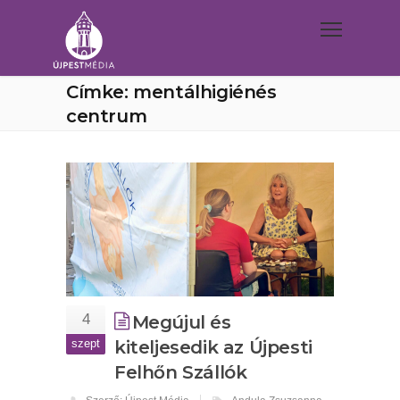
Címke: mentálhigiénés
centrum
4
Megújul és
szept
kiteljesedik az Újpesti
Felhőn Szállók