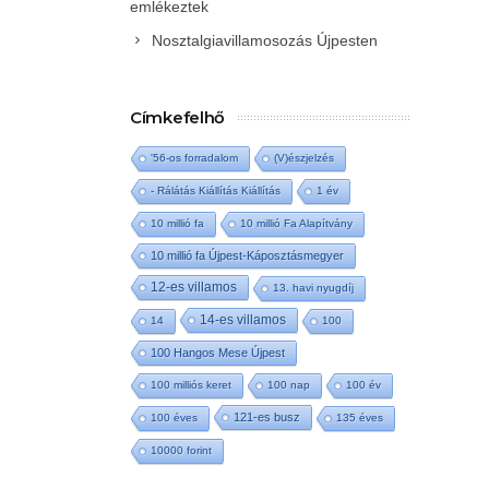
emlékeztek
Nosztalgiavillamosozás Újpesten
Címkefelhő
'56-os forradalom
(V)észjelzés
- Rálátás Kiállítás Kiállítás
1 év
10 millió fa
10 millió Fa Alapítvány
10 millió fa Újpest-Káposztásmegyer
12-es villamos
13. havi nyugdíj
14-es villamos
14
100
100 Hangos Mese Újpest
100 milliós keret
100 nap
100 év
121-es busz
100 éves
135 éves
10000 forint