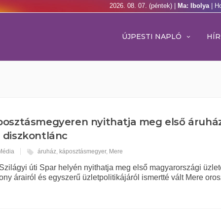
2026. 08. 07. (péntek) |
Ma: Ibolya
| H
ÚJPESTI NAPLÓ
HÍR
osztásmegyeren nyithatja meg első áruház
 diszkontlánc
 Média
áruház
,
káposztásmegyer
,
Mere
Szilágyi úti Spar helyén nyithatja meg első magyarországi üzlet
ony árairól és egyszerű üzletpolitikájáról ismertté vált Mere oro