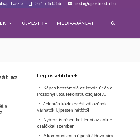
olnap: László
36-1-785-0366
iroda@ujpestmedia.hu
|
EK
ÚJPEST TV
MEDIAAJÁNLAT
Legfrissebb hírek
át az
Képes beszámoló az István út és a
Pozsonyi utca rekonstrukciójáról X.
Jelentős közlekedési változások
ét a
várhatók Újpesten hétfőtől
sz
Nyáron is résen kell lenni az online
csalókkal szemben
A kommunizmus újpesti áldozataira