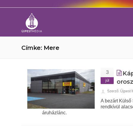
Címke: Mere
3
Káp
júl
orosz
Szerző: Újpest
A bezárt Külső 
rendkívül alacs
áruházlánc.