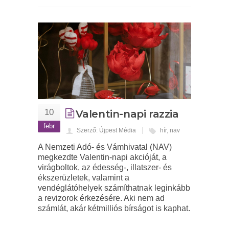
10
Valentin-napi razzia
febr
Szerző: Újpest Média
hír
,
nav
A Nemzeti Adó- és Vámhivatal (NAV)
megkezdte Valentin-napi akcióját, a
virágboltok, az édesség-, illatszer- és
ékszerüzletek, valamint a
vendéglátóhelyek számíthatnak leginkább
a revizorok érkezésére. Aki nem ad
számlát, akár kétmilliós bírságot is kaphat.