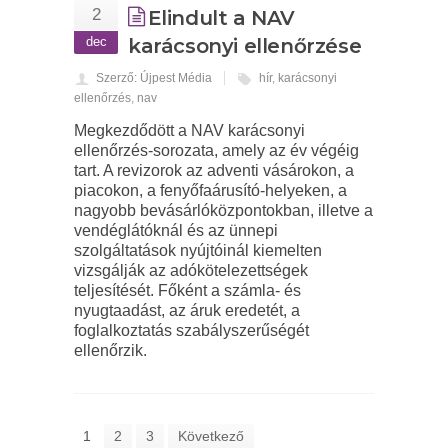
2
Elindult a NAV
dec
karácsonyi ellenőrzése
Szerző: Újpest Média
hír
,
karácsonyi
ellenőrzés
,
nav
Megkezdődött a NAV karácsonyi
ellenőrzés-sorozata, amely az év végéig
tart. A revizorok az adventi vásárokon, a
piacokon, a fenyőfaárusító-helyeken, a
nagyobb bevásárlóközpontokban, illetve a
vendéglátóknál és az ünnepi
szolgáltatások nyújtóinál kiemelten
vizsgálják az adókötelezettségek
teljesítését. Főként a számla- és
nyugtaadást, az áruk eredetét, a
foglalkoztatás szabályszerűségét
ellenőrzik.
1
2
3
Következő