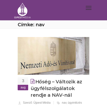
Címke: nav
3
Hőség – Változik az
aug
ügyfélszolgálatok
rendje a NAV-nál
Szerző: Újpest Média
nav
,
ügyintézés