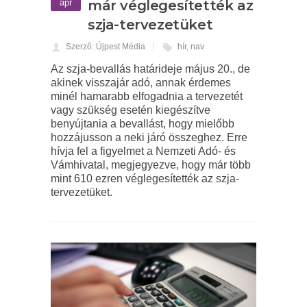
ápr
már véglegesítették az
szja-tervezetüket
Szerző: Újpest Média
hír
,
nav
Az szja-bevallás határideje május 20., de
akinek visszajár adó, annak érdemes
minél hamarabb elfogadnia a tervezetét
vagy szükség esetén kiegészítve
benyújtania a bevallást, hogy mielőbb
hozzájusson a neki járó összeghez. Erre
hívja fel a figyelmet a Nemzeti Adó- és
Vámhivatal, megjegyezve, hogy már több
mint 610 ezren véglegesítették az szja-
tervezetüket.