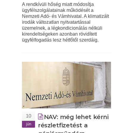
A rendkívüli hőség miatt módosítja
ügyfélszolgálatainak működését a
Nemzeti Adó- és Vámhivatal. A klimatizált
irodák változatlan nyitvatartással
üzemelnek, a légkondicionálás nélküli
kirendeltségeken azonban rövidített
ügyfélfogadás lesz hétfőtől szerdáig.
10
NAV: még lehet kérni
jún
részletfizetést a