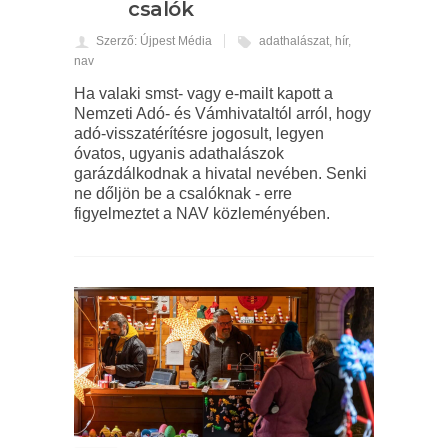
csalók
Szerző: Újpest Média
adathalászat
,
hír
,
nav
Ha valaki smst- vagy e-mailt kapott a
Nemzeti Adó- és Vámhivataltól arról, hogy
adó-visszatérítésre jogosult, legyen
óvatos, ugyanis adathalászok
garázdálkodnak a hivatal nevében. Senki
ne dőljön be a csalóknak - erre
figyelmeztet a NAV közleményében.