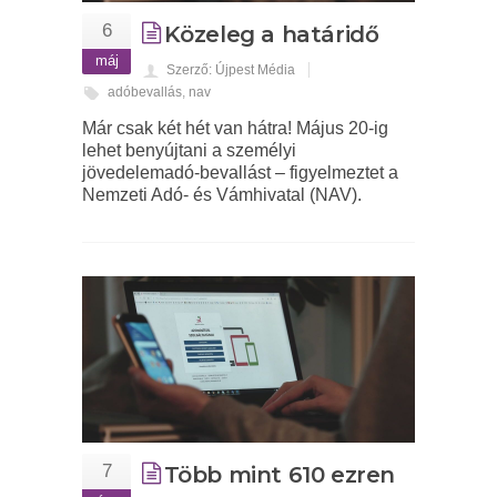
6
Közeleg a határidő
máj
Szerző: Újpest Média
adóbevallás
,
nav
Már csak két hét van hátra! Május 20-ig
lehet benyújtani a személyi
jövedelemadó-bevallást – figyelmeztet a
Nemzeti Adó- és Vámhivatal (NAV).
7
Több mint 610 ezren