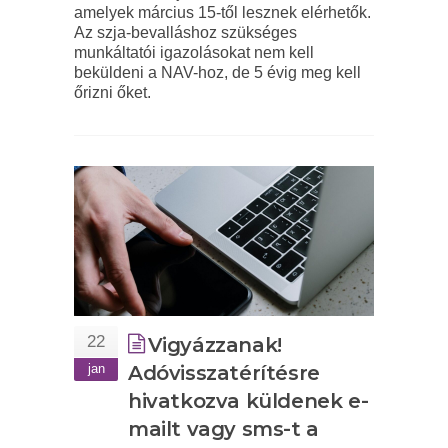
amelyek március 15-től lesznek elérhetők.
Az szja-bevalláshoz szükséges
munkáltatói igazolásokat nem kell
beküldeni a NAV-hoz, de 5 évig meg kell
őrizni őket.
22
Vigyázzanak!
jan
Adóvisszatérítésre
hivatkozva küldenek e-
mailt vagy sms-t a