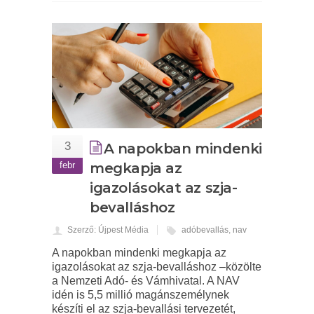
3
A napokban mindenki
febr
megkapja az
igazolásokat az szja-
bevalláshoz
Szerző: Újpest Média
adóbevallás
,
nav
A napokban mindenki megkapja az
igazolásokat az szja-bevalláshoz –közölte
a Nemzeti Adó- és Vámhivatal. A NAV
idén is 5,5 millió magánszemélynek
készíti el az szja-bevallási tervezetét,