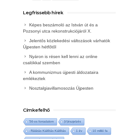
Legfrissebb hírek
Képes beszámoló az István út és a
Pozsonyi utca rekonstrukciójáról X.
Jelentős közlekedési változások várhatók
Újpesten hétfőtől
Nyáron is résen kell lenni az online
csalókkal szemben
A kommunizmus újpesti áldozataira
emlékeztek
Nosztalgiavillamosozás Újpesten
Címkefelhő
'56-os forradalom
(V)észjelzés
- Rálátás Kiállítás Kiállítás
1 év
10 millió fa