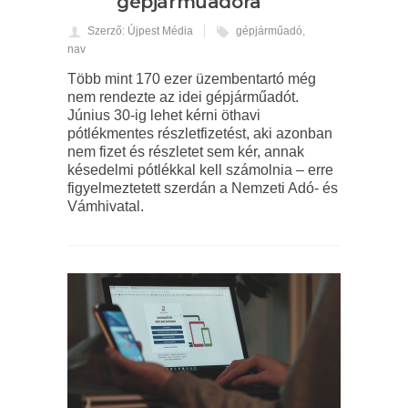
gépjárműadóra
Szerző: Újpest Média
gépjárműadó
,
nav
Több mint 170 ezer üzembentartó még
nem rendezte az idei gépjárműadót.
Június 30-ig lehet kérni öthavi
pótlékmentes részletfizetést, aki azonban
nem fizet és részletet sem kér, annak
késedelmi pótlékkal kell számolnia – erre
figyelmeztetett szerdán a Nemzeti Adó- és
Vámhivatal.