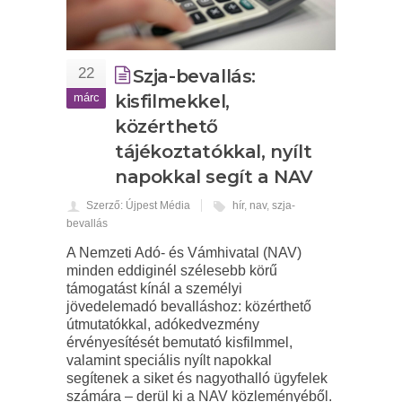
22
Szja-bevallás:
márc
kisfilmekkel,
közérthető
tájékoztatókkal, nyílt
napokkal segít a NAV
Szerző: Újpest Média
hír
,
nav
,
szja-
bevallás
A Nemzeti Adó- és Vámhivatal (NAV)
minden eddiginél szélesebb körű
támogatást kínál a személyi
jövedelemadó bevalláshoz: közérthető
útmutatókkal, adókedvezmény
érvényesítését bemutató kisfilmmel,
valamint speciális nyílt napokkal
segítenek a siket és nagyothalló ügyfelek
számára – derül ki a NAV közleményéből.