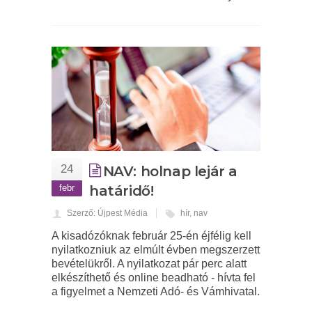
24
NAV: holnap lejár a
febr
határidő!
Szerző: Újpest Média
hír
,
nav
A kisadózóknak február 25-én éjfélig kell
nyilatkozniuk az elmúlt évben megszerzett
bevételükről. A nyilatkozat pár perc alatt
elkészíthető és online beadható - hívta fel
a figyelmet a Nemzeti Adó- és Vámhivatal.