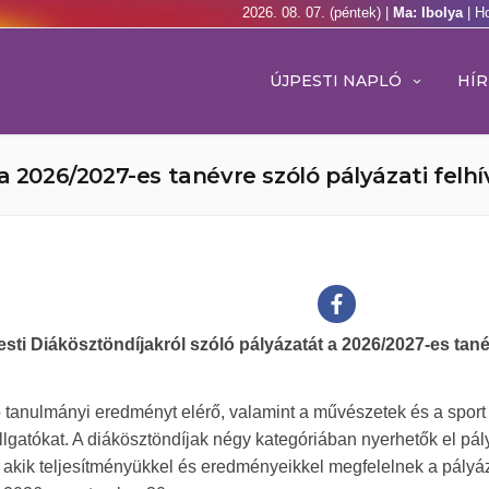
2026. 08. 07. (péntek) |
Ma: Ibolya
| H
ÚJPESTI NAPLÓ
HÍR
a 2026/2027-es tanévre szóló pályázati felhí
sti Diákösztöndíjakról szóló pályázatát a 2026/2027-es tan
ó tanulmányi eredményt elérő, valamint a művészetek és a sport 
llgatókat. A diákösztöndíjak négy kategóriában nyerhetők el pál
 akik teljesítményükkel és eredményeikkel megfelelnek a pályáz