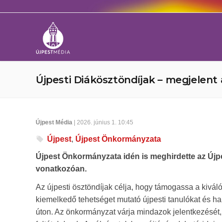
Újpesti Diákösztöndíjak – megjelent 
Újpest Média
| 2026. június 1. 10:45
Újpest
,
Újpest Önkormányzata
Újpest Önkormányzata idén is meghirdette az Újpe
vonatkozóan.
Az újpesti ösztöndíjak célja, hogy támogassa a kivál
kiemelkedő tehetséget mutató újpesti tanulókat és ha
úton. Az önkormányzat várja mindazok jelentkezését,