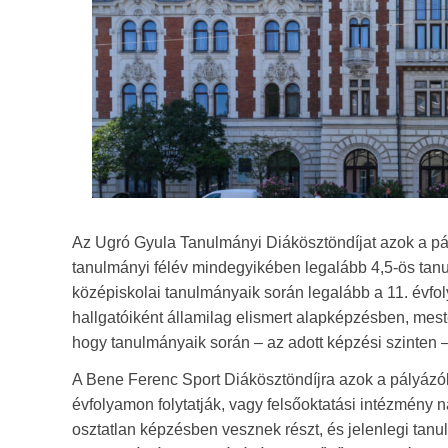
Az Ugró Gyula Tanulmányi Diákösztöndíjat azok a pál
tanulmányi félév mindegyikében legalább 4,5-ös tanul
középiskolai tanulmányaik során legalább a 11. évfo
hallgatóiként államilag elismert alapképzésben, mes
hogy tanulmányaik során – az adott képzési szinten 
A Bene Ferenc Sport Diákösztöndíjra azok a pályázók
évfolyamon folytatják, vagy felsőoktatási intézmény 
osztatlan képzésben vesznek részt, és jelenlegi tanu