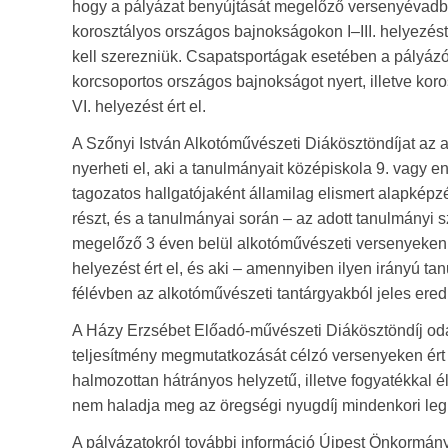
hogy a pályázat benyújtását megelőző versenyévadb
korosztályos országos bajnokságokon I–III. helyezést,
kell szerezniük. Csapatsportágak esetében a pályáz
korcsoportos országos bajnokságot nyert, illetve ko
VI. helyezést ért el.
A Szőnyi István Alkotóművészeti Diákösztöndíjat az
nyerheti el, aki a tanulmányait középiskola 9. vagy
tagozatos hallgatójaként államilag elismert alapkép
részt, és a tanulmányai során – az adott tanulmányi s
megelőző 3 éven belül alkotóművészeti versenyeken, 
helyezést ért el, és aki – amennyiben ilyen irányú t
félévben az alkotóművészeti tantárgyakból jeles eredm
A Házy Erzsébet Előadó-művészeti Diákösztöndíj odaí
teljesítmény megmutatkozását célzó versenyeken ért 
halmozottan hátrányos helyzetű, illetve fogyatékkal é
nem haladja meg az öregségi nyugdíj mindenkori le
A pályázatokról további információ Újpest Önkormány