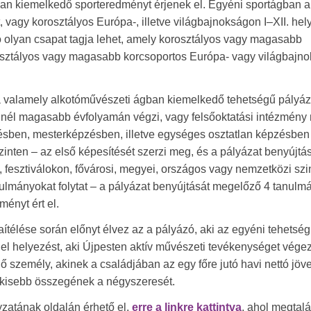
an kiemelkedő sporteredményt érjenek el. Egyéni sportágban a
 vagy korosztályos Európa-, illetve világbajnokságon I–XII. hel
ó olyan csapat tagja lehet, amely korosztályos vagy magasabb
rosztályos vagy magasabb korcsoportos Európa- vagy világbajn
 a valamely alkotóművészeti ágban kiemelkedő tehetségű pályá
 ennél magasabb évfolyamán végzi, vagy felsőoktatási intézmény
zésben, mesterképzésben, illetve egységes osztatlan képzésben
zinten – az első képesítését szerzi meg, és a pályázat benyújtá
fesztiválokon, fővárosi, megyei, országos vagy nemzetközi szi
anulmányokat folytat – a pályázat benyújtását megelőző 4 tanulm
ényt ért el.
télése során előnyt élvez az a pályázó, aki az egyéni tehetség
el helyezést, aki Újpesten aktív művészeti tevékenységet végez
lő személy, akinek a családjában az egy főre jutó havi nettó jö
gkisebb összegének a négyszeresét.
zatának oldalán érhető el,
erre a linkre kattintva
, ahol megtalá