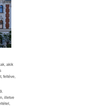
ak, akik
s
 feltéve,
9.
, illetve
tétel,