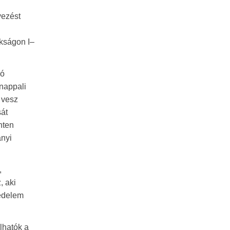
yezést
okságon I–
zó
 nappali
 vesz
sát
nten
ányi
,
, aki
vedelem
lhatók a