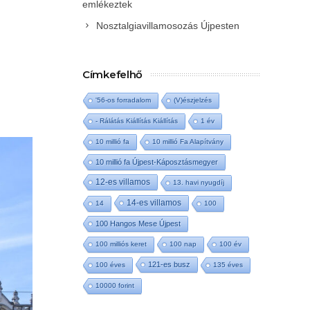
emlékeztek
Nosztalgiavillamosozás Újpesten
Címkefelhő
'56-os forradalom
(V)észjelzés
- Rálátás Kiállítás Kiállítás
1 év
10 millió fa
10 millió Fa Alapítvány
10 millió fa Újpest-Káposztásmegyer
12-es villamos
13. havi nyugdíj
14-es villamos
14
100
100 Hangos Mese Újpest
100 milliós keret
100 nap
100 év
121-es busz
100 éves
135 éves
10000 forint