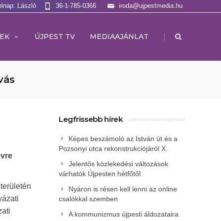
olnap: László
36-1-785-0366
iroda@ujpestmedia.hu
|
EK
ÚJPEST TV
MEDIAAJÁNLAT
vás
Legfrissebb hírek
Képes beszámoló az István út és a
Pozsonyi utca rekonstrukciójáról X.
évre
Jelentős közlekedési változások
várhatók Újpesten hétfőtől
területén
Nyáron is résen kell lenni az online
yázati
csalókkal szemben
ati
A kommunizmus újpesti áldozataira