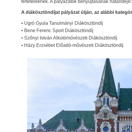
feltételeknek. A pályázatok benyújtásának határideje
A diákösztöndíjat pályázat útján, az alábbi kategó
• Ugró Gyula Tanulmányi Diákösztöndíj
• Bene Ferenc Sport Diákösztöndíj
• Szőnyi István Alkotóművészeti Diákösztöndíj
• Házy Erzsébet Előadó-művészeti Diákösztöndíj