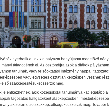
yázók nyerhetik el, akik a pályázat benyújtását megelőző négy
mányi átlagot értek el. Az ösztöndíjra azok a diákok pályázhatn
lyamon tanulnak, vagy felsőoktatási intézmény nappali tagozato
terképzésben vagy egységes osztatlan képzésben vesznek részt,
– első szakképesítésüket szerzik meg.
 jelentkezhetnek, akik középiskolai tanulmányaikat legalább a 
nappali tagozatos hallgatóiként alapképzésben, mesterképzésben
lmányaik során első szakképzettségüket szerzik meg. További fel