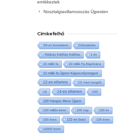
emlékeztek
Nosztalgiavillamosozás Újpesten
Címkefelhő
'56-os forradalom
(V)észjelzés
- Rálátás Kiállítás Kiállítás
1 év
10 millió fa
10 millió Fa Alapítvány
10 millió fa Újpest-Káposztásmegyer
12-es villamos
13. havi nyugdíj
14-es villamos
14
100
100 Hangos Mese Újpest
100 milliós keret
100 nap
100 év
121-es busz
100 éves
135 éves
10000 forint