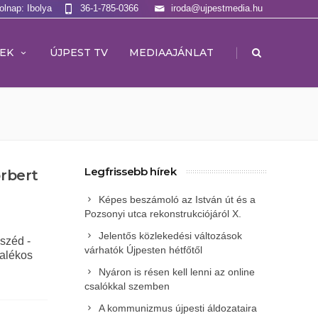
olnap: Ibolya
36-1-785-0366
iroda@ujpestmedia.hu
|
EK
ÚJPEST TV
MEDIAAJÁNLAT
Legfrissebb hírek
orbert
Képes beszámoló az István út és a
Pozsonyi utca rekonstrukciójáról X.
Jelentős közlekedési változások
széd -
várhatók Újpesten hétfőtől
zalékos
Nyáron is résen kell lenni az online
csalókkal szemben
A kommunizmus újpesti áldozataira