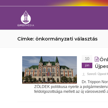
Címke: önkormányzati választás
10
Önk
jún
Újpe
Szerző: Újpest
Dr. Trippon No
ZÖLDEK politikusa nyerte a polgármestervál
feldolgozottsága mellett az új városvezető