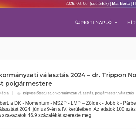
2026. 08. 06. (csütörtök) |
Ma: Berta
| H
ÚJPESTI NAPLÓ
HÍR
ormányzati választás 2024 – dr. Trippon N
st polgármestere
 Média
képviselőtestület
,
önkormányzati választás
,
polgármester
,
választás
rbert, a DK - Momentum - MSZP - LMP – Zöldek - Jobbik - Párbe
asztást 2024. június 9-én a IV. kerületben. Az adatok 100 szá
 a szavazatok 46.9 százalékát szerezte meg.