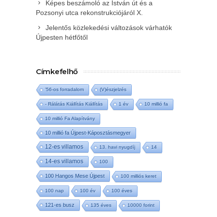
Képes beszámoló az István út és a
Pozsonyi utca rekonstrukciójáról X.
Jelentős közlekedési változások várhatók
Újpesten hétfőtől
Címkefelhő
'56-os forradalom
(V)észjelzés
- Rálátás Kiállítás Kiállítás
1 év
10 millió fa
10 millió Fa Alapítvány
10 millió fa Újpest-Káposztásmegyer
12-es villamos
13. havi nyugdíj
14
14-es villamos
100
100 Hangos Mese Újpest
100 milliós keret
100 nap
100 év
100 éves
121-es busz
135 éves
10000 forint