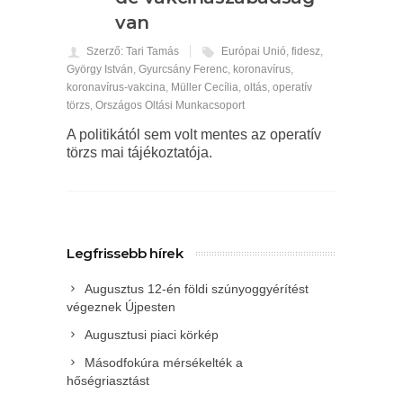
van
Szerző: Tari Tamás
Európai Unió
,
fidesz
,
György István
,
Gyurcsány Ferenc
,
koronavírus
,
koronavírus-vakcina
,
Müller Cecília
,
oltás
,
operatív
törzs
,
Országos Oltási Munkacsoport
A politikától sem volt mentes az operatív
törzs mai tájékoztatója.
Legfrissebb hírek
Augusztus 12-én földi szúnyoggyérítést
végeznek Újpesten
Augusztusi piaci körkép
Másodfokúra mérsékelték a
hőségriasztást