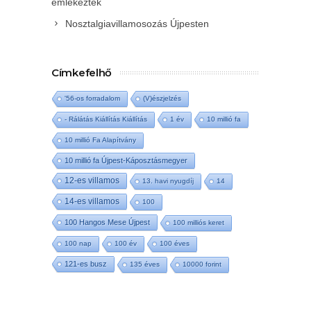
emlékeztek
Nosztalgiavillamosozás Újpesten
Címkefelhő
'56-os forradalom
(V)észjelzés
- Rálátás Kiállítás Kiállítás
1 év
10 millió fa
10 millió Fa Alapítvány
10 millió fa Újpest-Káposztásmegyer
12-es villamos
13. havi nyugdíj
14
14-es villamos
100
100 Hangos Mese Újpest
100 milliós keret
100 nap
100 év
100 éves
121-es busz
135 éves
10000 forint