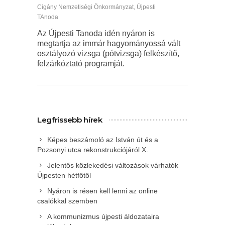
Cigány Nemzetiségi Önkormányzat
,
Újpesti
TAnoda
Az Újpesti Tanoda idén nyáron is
megtartja az immár hagyományossá vált
osztályozó vizsga (pótvizsga) felkészítő,
felzárkóztató programját.
Legfrissebb hírek
Képes beszámoló az István út és a
Pozsonyi utca rekonstrukciójáról X.
Jelentős közlekedési változások várhatók
Újpesten hétfőtől
Nyáron is résen kell lenni az online
csalókkal szemben
A kommunizmus újpesti áldozataira