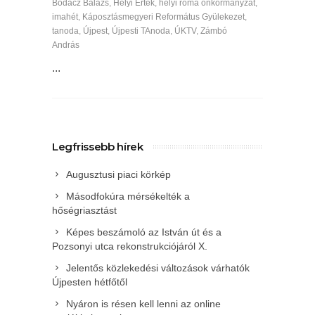
Bodacz Balázs
,
Helyi Érték
,
helyi roma önkormányzat
,
imahét
,
Káposztásmegyeri Református Gyülekezet
,
tanoda
,
Újpest
,
Újpesti TAnoda
,
ÚKTV
,
Zámbó
András
...
Legfrissebb hírek
Augusztusi piaci körkép
Másodfokúra mérsékelték a
hőségriasztást
Képes beszámoló az István út és a
Pozsonyi utca rekonstrukciójáról X.
Jelentős közlekedési változások várhatók
Újpesten hétfőtől
Nyáron is résen kell lenni az online