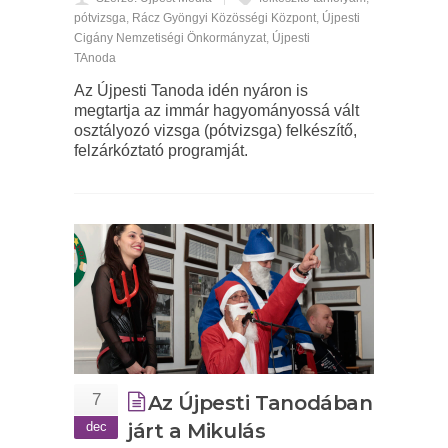
pótvizsga
,
Rácz Gyöngyi Közösségi Központ
,
Újpesti
Cigány Nemzetiségi Önkormányzat
,
Újpesti
TAnoda
Az Újpesti Tanoda idén nyáron is
megtartja az immár hagyományossá vált
osztályozó vizsga (pótvizsga) felkészítő,
felzárkóztató programját.
7
Az Újpesti Tanodában
dec
járt a Mikulás