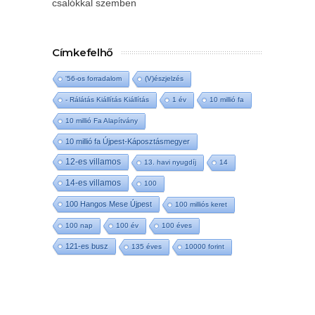
csalókkal szemben
Címkefelhő
'56-os forradalom
(V)észjelzés
- Rálátás Kiállítás Kiállítás
1 év
10 millió fa
10 millió Fa Alapítvány
10 millió fa Újpest-Káposztásmegyer
12-es villamos
13. havi nyugdíj
14
14-es villamos
100
100 Hangos Mese Újpest
100 milliós keret
100 nap
100 év
100 éves
121-es busz
135 éves
10000 forint