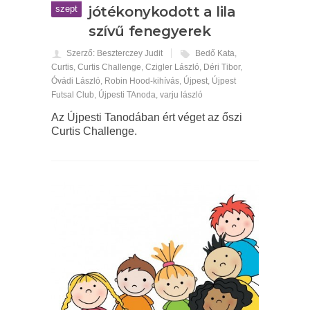
szept
jótékonykodott a lila
szívű fenegyerek
Szerző: Beszterczey Judit
Bedő Kata
,
Curtis
,
Curtis Challenge
,
Czigler László
,
Déri Tibor
,
Óvádi László
,
Robin Hood-kihívás
,
Újpest
,
Újpest
Futsal Club
,
Újpesti TAnoda
,
varju lászló
Az Újpesti Tanodában ért véget az őszi
Curtis Challenge.