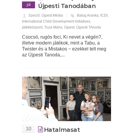
júl
Újpesti Tanodában
Szerző: Újpest Média
Balog Aranka
,
ICDI
,
International Child Development Initiatives
,
játékközpont
,
Tuza Mária
,
Újpest
,
Újpesti TAnoda
Csocsó, rugós foci, Ki nevet a végén?,
illetve modern játékok, mint a Tabu, a
Twister és a Mistakos − ezekkel telt meg
az Újpesti Tanoda,...
10
Hatalmasat