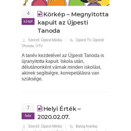
4
Körkép – Megnyitotta
szept
kapuit az Újpesti
Tanoda
Szerző: Újpest Média
Újpest TV
,
Újpesti
TAnoda
,
ÚTV
A tanév kezdetével az Újpesti Tanoda is
újranyitotta kapuit. Iskola után,
délutánonként várnak minden iskolást,
akinek segítségre, korrepetálásra van
szüksége.
7
Helyi Érték –
febr
2020.02.07.
Szerző: Újpest Média
Balog Aranka
,