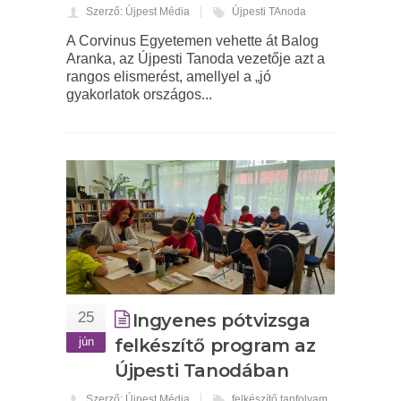
Szerző: Újpest Média
Újpesti TAnoda
A Corvinus Egyetemen vehette át Balog
Aranka, az Újpesti Tanoda vezetője azt a
rangos elismerést, amellyel a „jó
gyakorlatok országos...
25
Ingyenes pótvizsga
jún
felkészítő program az
Újpesti Tanodában
Szerző: Újpest Média
felkészítő tanfolyam
,