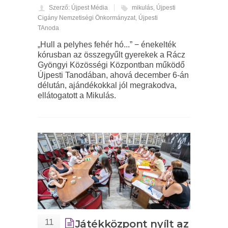
Szerző: Újpest Média
mikulás
,
Újpesti
Cigány Nemzetiségi Önkormányzat
,
Újpesti
TAnoda
„Hull a pelyhes fehér hó...” − énekelték
kórusban az összegyűlt gyerekek a Rácz
Gyöngyi Közösségi Központban működő
Újpesti Tanodában, ahová december 6-án
délután, ajándékokkal jól megrakodva,
ellátogatott a Mikulás.
11
Játékközpont nyílt az