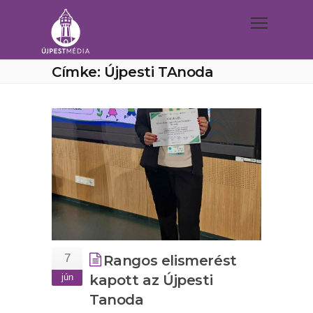
Címke: Újpesti TAnoda
7
Rangos elismerést
jún
kapott az Újpesti
Tanoda