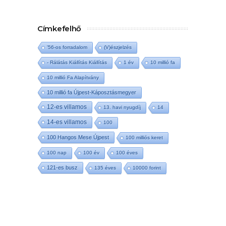
Címkefelhő
'56-os forradalom
(V)észjelzés
- Rálátás Kiállítás Kiállítás
1 év
10 millió fa
10 millió Fa Alapítvány
10 millió fa Újpest-Káposztásmegyer
12-es villamos
13. havi nyugdíj
14
14-es villamos
100
100 Hangos Mese Újpest
100 milliós keret
100 nap
100 év
100 éves
121-es busz
135 éves
10000 forint