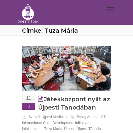
Címke: Tuza Mária
11
Játékközpont nyílt az
júl
Újpesti Tanodában
Szerző: Újpest Média
Balog Aranka
,
ICDI
,
International Child Development Initiatives
,
játékközpont
,
Tuza Mária
,
Újpest
,
Újpesti TAnoda