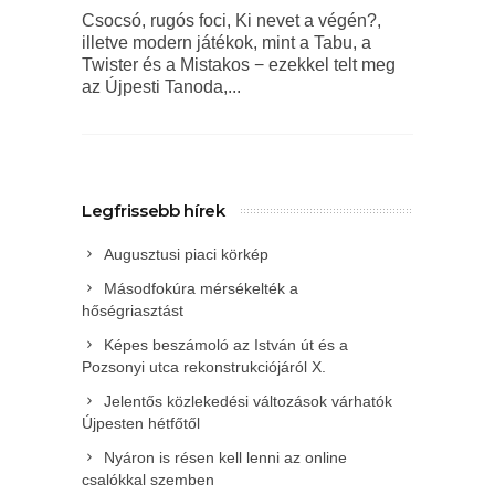
Csocsó, rugós foci, Ki nevet a végén?,
illetve modern játékok, mint a Tabu, a
Twister és a Mistakos − ezekkel telt meg
az Újpesti Tanoda,...
Legfrissebb hírek
Augusztusi piaci körkép
Másodfokúra mérsékelték a
hőségriasztást
Képes beszámoló az István út és a
Pozsonyi utca rekonstrukciójáról X.
Jelentős közlekedési változások várhatók
Újpesten hétfőtől
Nyáron is résen kell lenni az online
csalókkal szemben