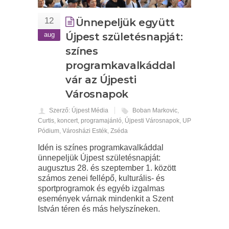
12
Ünnepeljük együtt
aug
Újpest születésnapját:
színes
programkavalkáddal
vár az Újpesti
Városnapok
Szerző: Újpest Média
Boban Markovic
,
Curtis
,
koncert
,
programajánló
,
Újpesti Városnapok
,
UP
Pódium
,
Városházi Esték
,
Zséda
Idén is színes programkavalkáddal
ünnepeljük Újpest születésnapját:
augusztus 28. és szeptember 1. között
számos zenei fellépő, kulturális- és
sportprogramok és egyéb izgalmas
események várnak mindenkit a Szent
István téren és más helyszíneken.