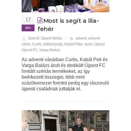
17
Most is segít a lila-
dec
fehér
Szerző: Újpest Média
advent
,
adventi
várás
,
Curtis
,
jótékonyság
,
Kabát Péter
,
sport
,
Újpest
,
Újpest FC
,
Varga Balázs
Az adventi vásárban Curtis, Kabát Peti és
Varga Balázs árult és dedikált Újpest FC
limitált szériás termékeket, az így
beérkezett összeget, több mint
százötvenezer forintot pedig egy rászoruló
újpesti családnak juttatják el.