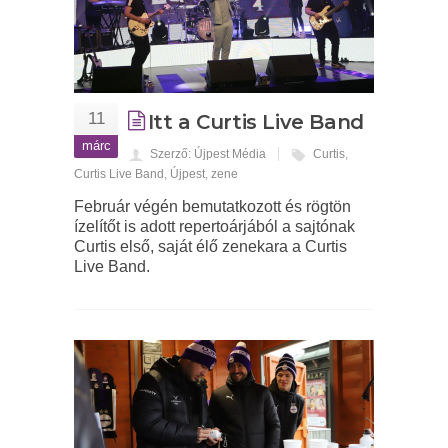
11
Itt a Curtis Live Band
márc
Szerző: Újpest Média
Curtis
,
Curtis Live Band
,
Újpest
,
zene
Február végén bemutatkozott és rögtön
ízelítőt is adott repertoárjából a sajtónak
Curtis első, saját élő zenekara a Curtis
Live Band.