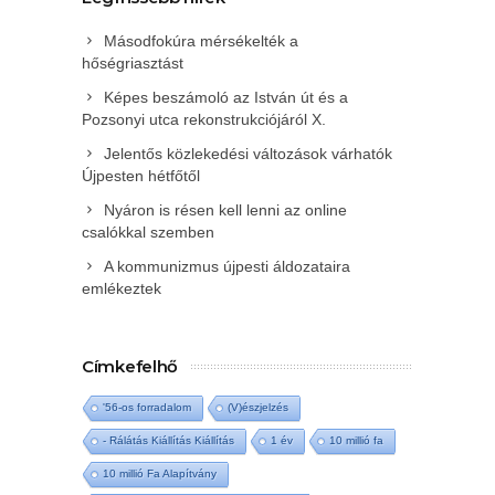
Másodfokúra mérsékelték a
hőségriasztást
Képes beszámoló az István út és a
Pozsonyi utca rekonstrukciójáról X.
Jelentős közlekedési változások várhatók
Újpesten hétfőtől
Nyáron is résen kell lenni az online
csalókkal szemben
A kommunizmus újpesti áldozataira
emlékeztek
Címkefelhő
'56-os forradalom
(V)észjelzés
- Rálátás Kiállítás Kiállítás
1 év
10 millió fa
10 millió Fa Alapítvány