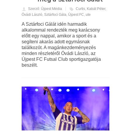
Szerző: Újpest Média
Curtis
,
Kabát Péter
,
Óvádi László
,
Sztárfoci Gála
,
Újpest FC
,
ute
A Sztárfoci Gálát idén harmadik
alkalommal rendezték meg karácsony
előtt egy nappal, amikor a sport és a
segíteni akarás adott egymásnak
találkozót. A magánkezdeményezés
minden részletéről Óvádi László, az
Újpest FC Futsal Club sportigazgatója
beszélt.