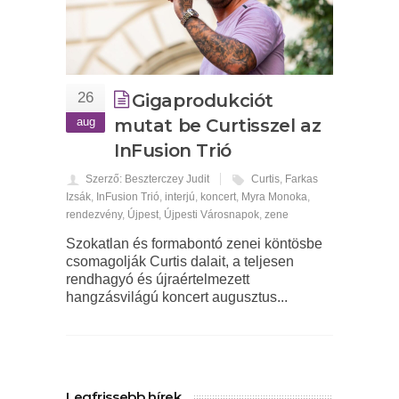
26
Gigaprodukciót
aug
mutat be Curtisszel az
InFusion Trió
Szerző: Beszterczey Judit
Curtis
,
Farkas
Izsák
,
InFusion Trió
,
interjú
,
koncert
,
Myra Monoka
,
rendezvény
,
Újpest
,
Újpesti Városnapok
,
zene
Szokatlan és formabontó zenei köntösbe
csomagolják Curtis dalait, a teljesen
rendhagyó és újraértelmezett
hangzásvilágú koncert augusztus...
Legfrissebb hírek