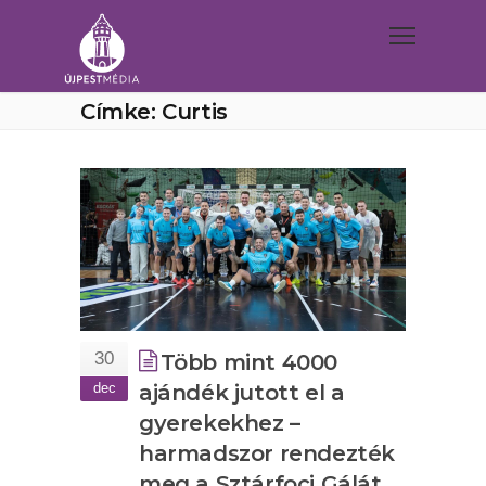
Címke: Curtis
30
Több mint 4000
dec
ajándék jutott el a
gyerekekhez –
harmadszor rendezték
meg a Sztárfoci Gálát