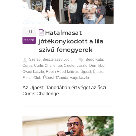
10
Hatalmasat
szept
jótékonykodott a lila
szívű fenegyerek
Szerző: Beszterczey Judit
Bedő Kata
,
Curtis
,
Curtis Challenge
,
Czigler László
,
Déri Tibor
,
Óvádi László
,
Robin Hood-kihívás
,
Újpest
,
Újpest
Futsal Club
,
Újpesti TAnoda
,
varju lászló
Az Újpesti Tanodában ért véget az őszi
Curtis Challenge.