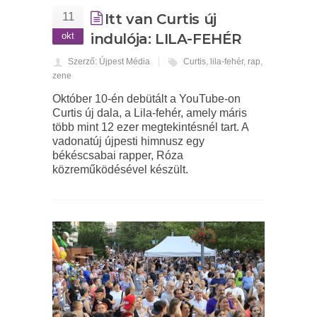
11
Itt van Curtis új
okt
indulója: LILA-FEHÉR
Szerző: Újpest Média
Curtis
,
lila-fehér
,
rap
,
zene
Október 10-én debütált a YouTube-on
Curtis új dala, a Lila-fehér, amely máris
több mint 12 ezer megtekintésnél tart. A
vadonatúj újpesti himnusz egy
békéscsabai rapper, Róza
közreműködésével készült.