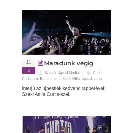
11
Maradunk végig
júl
Szerző: Újpest Média
Curtis
,
Curtis Live Band
,
interjú
,
Széki Attila
,
Újpest
,
zene
Interjú az újpestiek kedvenc rapperével:
Széki Attila Curtis-szel.