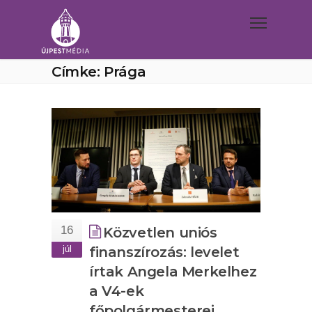
Címke: Prága
16
Közvetlen uniós
júl
finanszírozás: levelet
írtak Angela Merkelhez
a V4-ek
főpolgármesterei