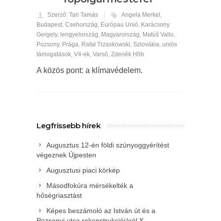
Szerző: Tari Tamás
Angela Merkel
,
Budapest
,
Csehország
,
Európau Unió
,
Karácsony
Gergely
,
lengyelország
,
Magyarország
,
Matúš Vallo
,
Pozsony
,
Prága
,
Rafał Trzaskowski
,
Szlovákia
,
uniós
támogatások
,
V4-ek
,
Varsó
,
Zdeněk Hřib
A közös pont: a klímavédelem.
Legfrissebb hírek
Augusztus 12-én földi szúnyoggyérítést
végeznek Újpesten
Augusztusi piaci körkép
Másodfokúra mérsékelték a
hőségriasztást
Képes beszámoló az István út és a
Pozsonyi utca rekonstrukciójáról X.