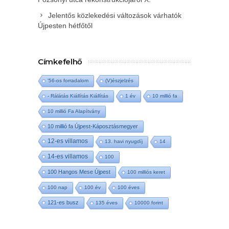
Jelentős közlekedési változások várhatók
Újpesten hétfőtől
Címkefelhő
'56-os forradalom
(V)észjelzés
- Rálátás Kiállítás Kiállítás
1 év
10 millió fa
10 millió Fa Alapítvány
10 millió fa Újpest-Káposztásmegyer
12-es villamos
13. havi nyugdíj
14
14-es villamos
100
100 Hangos Mese Újpest
100 milliós keret
100 nap
100 év
100 éves
121-es busz
135 éves
10000 forint