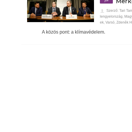
Merk
Szerző: Tari Ta
lengyelország
,
Mag
ek
,
Varsó
,
Zdeněk H
A közös pont: a klímavédelem.