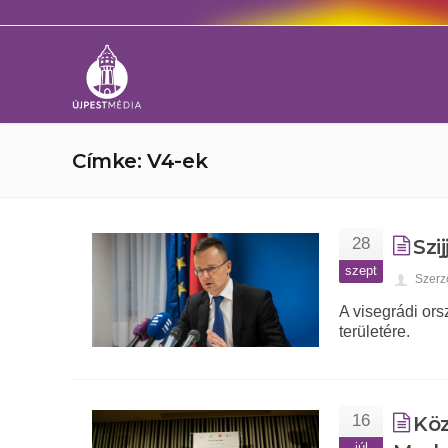
Címke: V4-ek
28
Szi
szept
Szerz
A visegrádi or
területére.
16
Köz
júl