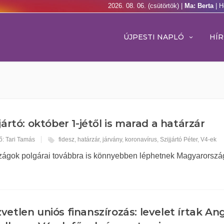
2026. 08. 06. (csütörtök) |
Ma: Berta
| H
ÚJPESTI NAPLÓ
HÍR
jjártó: október 1-jétől is marad a határzár
ő: Tari Tamás
fidesz
,
határzár
,
járvány
,
koronavírus
,
Szijjártó Péter
,
V4-ek
szágok polgárai továbbra is könnyebben léphetnek Magyarorszá
vetlen uniós finanszírozás: levelet írtak An