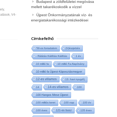
Budapest a zöldfelületei megóvása
mellett takarékoskodik a vízzel
ely
,
gatások
,
V4-
Újpest Önkormányzatának víz- és
energiatakarékossági intézkedései
Címkefelhő
'56-os forradalom
(V)észjelzés
- Rálátás Kiállítás Kiállítás
1 év
10 millió fa
10 millió Fa Alapítvány
10 millió fa Újpest-Káposztásmegyer
12-es villamos
13. havi nyugdíj
14-es villamos
14
100
100 Hangos Mese Újpest
100 milliós keret
100 nap
100 év
121-es busz
100 éves
135 éves