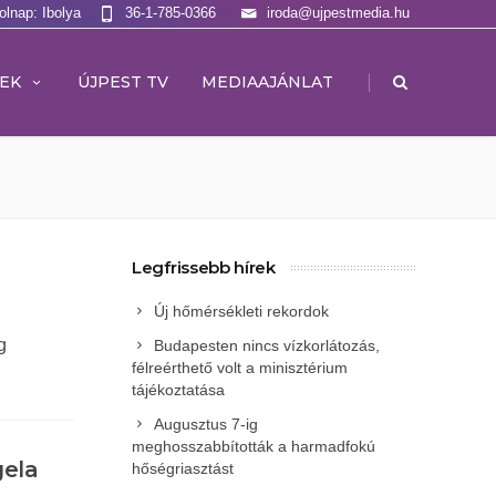
olnap: Ibolya
36-1-785-0366
iroda@ujpestmedia.hu
|
EK
ÚJPEST TV
MEDIAAJÁNLAT
Legfrissebb hírek
Új hőmérsékleti rekordok
g
Budapesten nincs vízkorlátozás,
félreérthető volt a minisztérium
tájékoztatása
Augusztus 7-ig
meghosszabbították a harmadfokú
gela
hőségriasztást