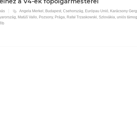
elhez a V4-ek főpolgármesterei
más
Angela Merkel
,
Budapest
,
Csehország
,
Európau Unió
,
Karácsony Gerg
yarország
,
Matúš Vallo
,
Pozsony
,
Prága
,
Rafał Trzaskowski
,
Szlovákia
,
uniós támo
řib