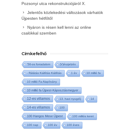
Pozsonyi utca rekonstrukciójáról X.
Jelentős közlekedési változások várhatók
Újpesten hétfőtől
Nyáron is résen kell lenni az online
csalókkal szemben
Címkefelhő
'56-os forradalom
(V)észjelzés
- Rálátás Kiállítás Kiállítás
1 év
10 millió fa
10 millió Fa Alapítvány
10 millió fa Újpest-Káposztásmegyer
12-es villamos
13. havi nyugdíj
14
14-es villamos
100
100 Hangos Mese Újpest
100 milliós keret
100 nap
100 év
100 éves