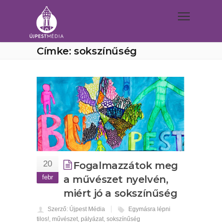
Címke: sokszínűség
20
Fogalmazzátok meg
febr
a művészet nyelvén,
miért jó a sokszínűség
Szerző: Újpest Média
Egymásra lépni
tilos!
,
művészet
,
pályázat
,
sokszínűség