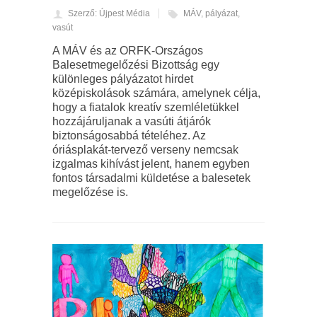
Szerző: Újpest Média
MÁV
,
pályázat
,
vasút
A MÁV és az ORFK-Országos
Balesetmegelőzési Bizottság egy
különleges pályázatot hirdet
középiskolások számára, amelynek célja,
hogy a fiatalok kreatív szemléletükkel
hozzájáruljanak a vasúti átjárók
biztonságosabbá tételéhez. Az
óriásplakát-tervező verseny nemcsak
izgalmas kihívást jelent, hanem egyben
fontos társadalmi küldetése a balesetek
megelőzése is.