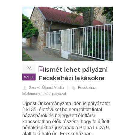
24
Ismét lehet pályázni
szept
Fecskeházi lakásokra
Szerző: Újpest Média
Fecskeház
,
közlemény
,
lakás
,
pályázat
Újpest Önkormányzata idén is pályázatot
ír ki 35. életévüket be nem töltött fiatal
házaspárok és bejegyzett élettársi
kapcsolatban élők részére, hogy felújított
bérlakásokhoz jussanak a Blaha Lujza 9.
alatt található ún. Fecskeházban.