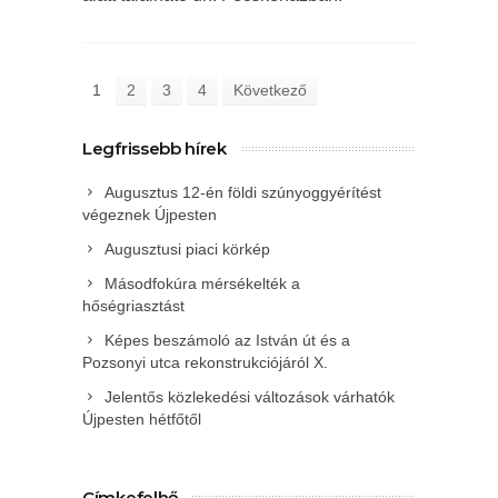
1
2
3
4
Következő
Legfrissebb hírek
Augusztus 12-én földi szúnyoggyérítést
végeznek Újpesten
Augusztusi piaci körkép
Másodfokúra mérsékelték a
hőségriasztást
Képes beszámoló az István út és a
Pozsonyi utca rekonstrukciójáról X.
Jelentős közlekedési változások várhatók
Újpesten hétfőtől
Címkefelhő