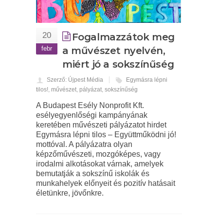
20
Fogalmazzátok meg
febr
a művészet nyelvén,
miért jó a sokszínűség
Szerző: Újpest Média
Egymásra lépni
tilos!
,
művészet
,
pályázat
,
sokszínűség
A Budapest Esély Nonprofit Kft.
esélyegyenlőségi kampányának
keretében művészeti pályázatot hirdet
Egymásra lépni tilos – Együttműködni jó!
mottóval. A pályázatra olyan
képzőművészeti, mozgóképes, vagy
irodalmi alkotásokat várnak, amelyek
bemutatják a sokszínű iskolák és
munkahelyek előnyeit és pozitív hatásait
életünkre, jövőnkre.