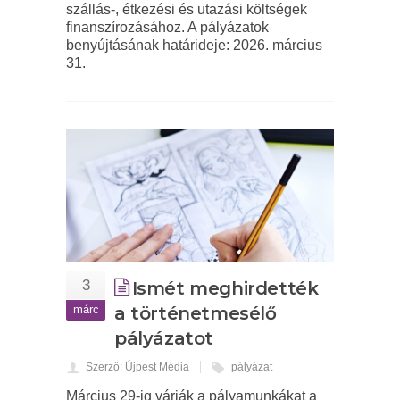
szállás-, étkezési és utazási költségek
finanszírozásához. A pályázatok
benyújtásának határideje: 2026. március
31.
3
Ismét meghirdették
márc
a történetmesélő
pályázatot
Szerző: Újpest Média
pályázat
Március 29-ig várják a pályamunkákat a