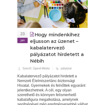
23
Hogy mindenkihez
jan
eljusson az üzenet –
kabalatervező
pályázatot hirdetett a
Nébih
Szerző: Újpest Média
pályázat
Kabalatervező pályázatot hirdetett a
Nemzeti Élelmiszerlánc-biztonsági
Hivatal. Gyermekek és felnőttek egyaránt
jelentkezhetnek. A cél, egy olyan
szerethető és könnyen felismerhető
kabalafigura megalkotása, amelynek
segítségével még eredményesebbé válhat