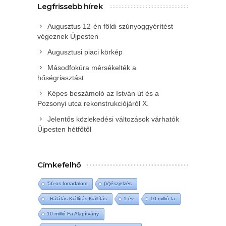
Legfrissebb hírek
Augusztus 12-én földi szúnyoggyérítést
végeznek Újpesten
Augusztusi piaci körkép
Másodfokúra mérsékelték a
hőségriasztást
Képes beszámoló az István út és a
Pozsonyi utca rekonstrukciójáról X.
Jelentős közlekedési változások várhatók
Újpesten hétfőtől
Címkefelhő
'56-os forradalom
(V)észjelzés
- Rálátás Kiállítás Kiállítás
1 év
10 millió fa
10 millió Fa Alapítvány