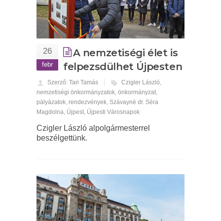
26
A nemzetiségi élet is
febr
felpezsdülhet Újpesten
Szerző: Tari Tamás
Czigler László
,
nemzetiségi önkormányzatok
,
önkormányzat
,
pályázatok
,
rendezvények
,
Szávayné dr. Séra
Magdolna
,
Újpest
,
Újpesti Városnapok
Czigler László alpolgármesterrel
beszélgettünk.