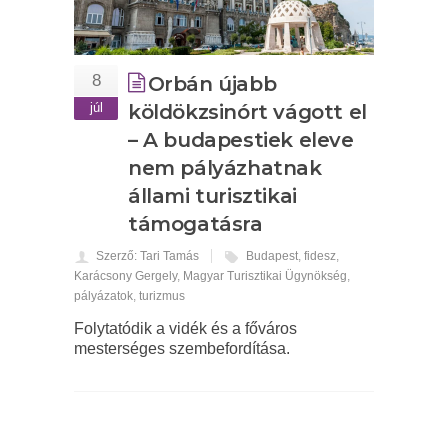
8
Orbán újabb
júl
köldökzsinórt vágott el
– A budapestiek eleve
nem pályázhatnak
állami turisztikai
támogatásra
Szerző: Tari Tamás
Budapest
,
fidesz
,
Karácsony Gergely
,
Magyar Turisztikai Ügynökség
,
pályázatok
,
turizmus
Folytatódik a vidék és a főváros
mesterséges szembefordítása.