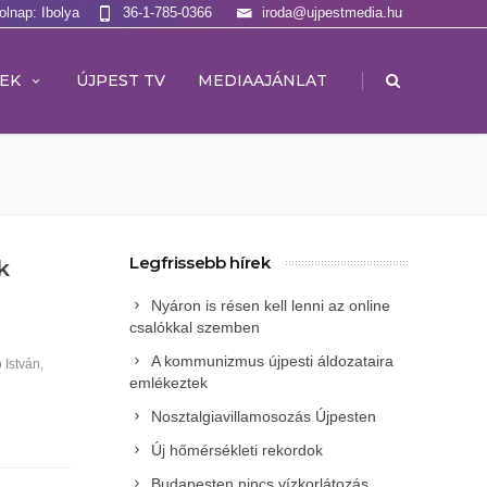
olnap: Ibolya
36-1-785-0366
iroda@ujpestmedia.hu
|
EK
ÚJPEST TV
MEDIAAJÁNLAT
Legfrissebb hírek
k
Nyáron is résen kell lenni az online
csalókkal szemben
A kommunizmus újpesti áldozataira
 István
,
emlékeztek
Nosztalgiavillamosozás Újpesten
Új hőmérsékleti rekordok
Budapesten nincs vízkorlátozás,