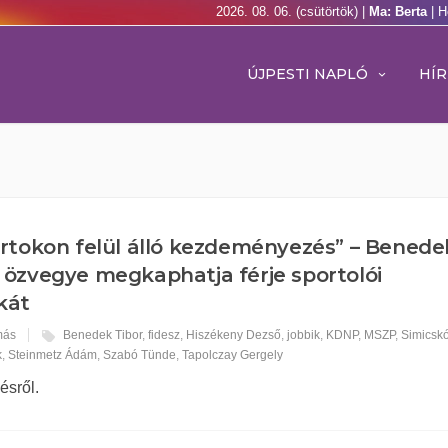
2026. 08. 06. (csütörtök) |
Ma: Berta
| H
ÚJPESTI NAPLÓ
HÍR
rtokon felül álló kezdeményezés” – Benede
 özvegye megkaphatja férje sportolói
kát
más
Benedek Tibor
,
fidesz
,
Hiszékeny Dezső
,
jobbik
,
KDNP
,
MSZP
,
Simicskó
k
,
Steinmetz Ádám
,
Szabó Tünde
,
Tapolczay Gergely
ésről.