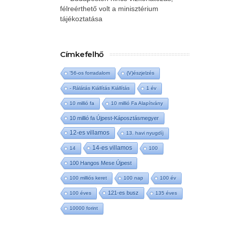
félreérthető volt a minisztérium
tájékoztatása
Címkefelhő
'56-os forradalom
(V)észjelzés
- Rálátás Kiállítás Kiállítás
1 év
10 millió fa
10 millió Fa Alapítvány
10 millió fa Újpest-Káposztásmegyer
12-es villamos
13. havi nyugdíj
14-es villamos
14
100
100 Hangos Mese Újpest
100 milliós keret
100 nap
100 év
121-es busz
100 éves
135 éves
10000 forint