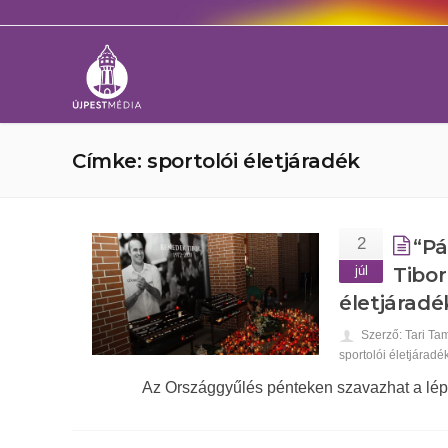
Címke: sportolói életjáradék
2
“Pá
júl
Tibor
életjáradé
Szerző: Tari Ta
sportolói életjáradé
Az Országgyűlés pénteken szavazhat a lép