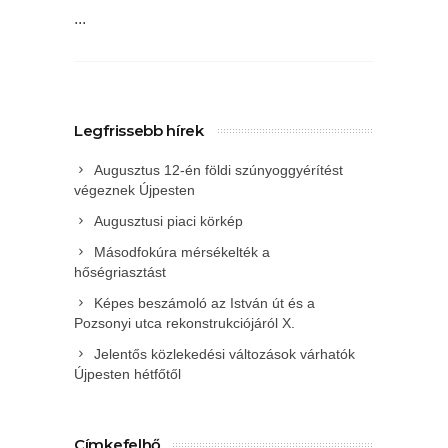
...
Legfrissebb hírek
Augusztus 12-én földi szúnyoggyérítést
végeznek Újpesten
Augusztusi piaci körkép
Másodfokúra mérsékelték a
hőségriasztást
Képes beszámoló az István út és a
Pozsonyi utca rekonstrukciójáról X.
Jelentős közlekedési változások várhatók
Újpesten hétfőtől
Címkefelhő