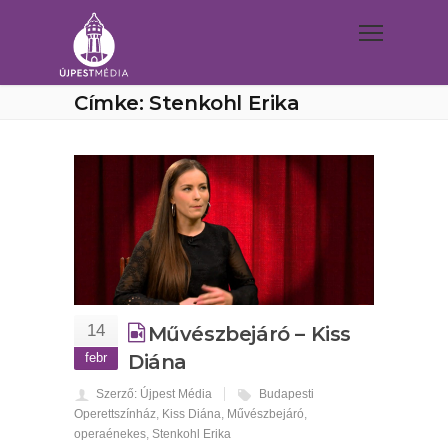
Címke: Stenkohl Erika
14
Művészbejáró – Kiss
febr
Diána
Szerző: Újpest Média
Budapesti
Operettszínház
,
Kiss Diána
,
Művészbejáró
,
operaénekes
,
Stenkohl Erika