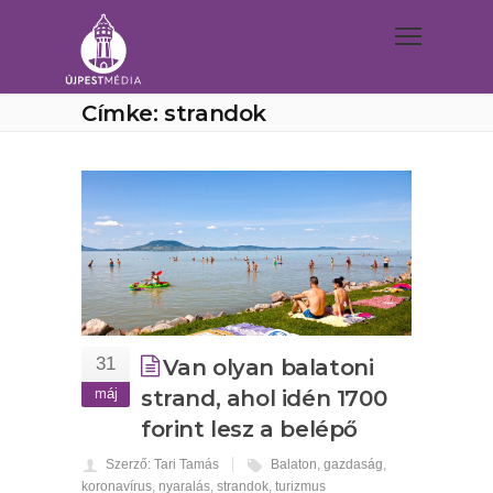
Címke: strandok
31
Van olyan balatoni
máj
strand, ahol idén 1700
forint lesz a belépő
Szerző: Tari Tamás
Balaton
,
gazdaság
,
koronavírus
,
nyaralás
,
strandok
,
turizmus