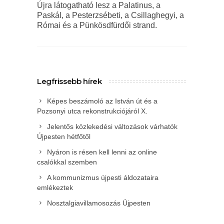
Újra látogatható lesz a Palatinus, a
Paskál, a Pesterzsébeti, a Csillaghegyi, a
Római és a Pünkösdfürdői strand.
Legfrissebb hírek
Képes beszámoló az István út és a
Pozsonyi utca rekonstrukciójáról X.
Jelentős közlekedési változások várhatók
Újpesten hétfőtől
Nyáron is résen kell lenni az online
csalókkal szemben
A kommunizmus újpesti áldozataira
emlékeztek
Nosztalgiavillamosozás Újpesten