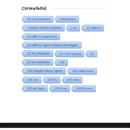
Címkefelhő
'56-os forradalom
(V)észjelzés
- Rálátás Kiállítás Kiállítás
1 év
10 millió fa
10 millió Fa Alapítvány
10 millió fa Újpest-Káposztásmegyer
12-es villamos
13. havi nyugdíj
14
14-es villamos
100
100 Hangos Mese Újpest
100 milliós keret
100 nap
100 év
100 éves
121-es busz
135 éves
10000 forint