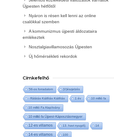
Jelentős közlekedési változások várhatók
Újpesten hétfőtől
Nyáron is résen kell lenni az online
csalókkal szemben
A kommunizmus újpesti áldozataira
emlékeztek
Nosztalgiavillamosozás Újpesten
Új hőmérsékleti rekordok
Címkefelhő
'56-os forradalom
(V)észjelzés
- Rálátás Kiállítás Kiállítás
1 év
10 millió fa
10 millió Fa Alapítvány
10 millió fa Újpest-Káposztásmegyer
12-es villamos
13. havi nyugdíj
14
14-es villamos
100