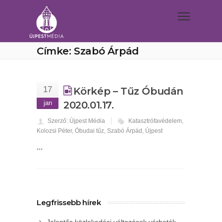
Címke: Szabó Árpád
17
Körkép – Tűz Óbudán
jan
2020.01.17.
Szerző: Újpest Média
Katasztrófavédelem
,
Kolozsi Péter
,
Óbudai tűz
,
Szabó Árpád
,
Újpest
...
Legfrissebb hírek