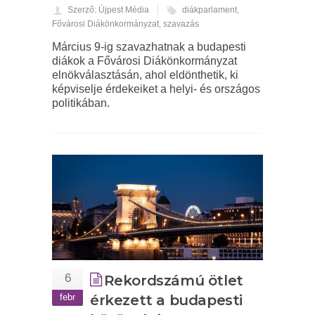
Szerző: Újpest Média
diákparlament
,
Fővárosi Diákönkormányzat
,
szavazás
Március 9-ig szavazhatnak a budapesti
diákok a Fővárosi Diákönkormányzat
elnökválasztásán, ahol eldönthetik, ki
képviselje érdekeiket a helyi- és országos
politikában.
6
Rekordszámú ötlet
febr
érkezett a budapesti