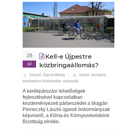
28
Kell-e Újpestre
júl
közbringaállomás?
Szerző: Újpest Média
interjú
,
kerékpár
,
kerékpáros közlekedés
,
szavazás
A kerékpározási lehetőségek
fejlesztésével kapcsolatban
kezdeményezett párbeszédet a blogján
Perneczky László újpesti önkormányzati
képviselő, a Klíma-és Környezetvédelmi
Bizottság elnöke.