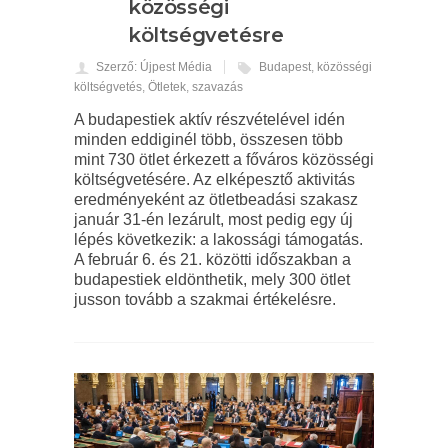
közösségi
költségvetésre
Szerző: Újpest Média
Budapest
,
közösségi
költségvetés
,
Ötletek
,
szavazás
A budapestiek aktív részvételével idén
minden eddiginél több, összesen több
mint 730 ötlet érkezett a főváros közösségi
költségvetésére. Az elképesztő aktivitás
eredményeként az ötletbeadási szakasz
január 31-én lezárult, most pedig egy új
lépés következik: a lakossági támogatás.
A február 6. és 21. közötti időszakban a
budapestiek eldönthetik, mely 300 ötlet
jusson tovább a szakmai értékelésre.