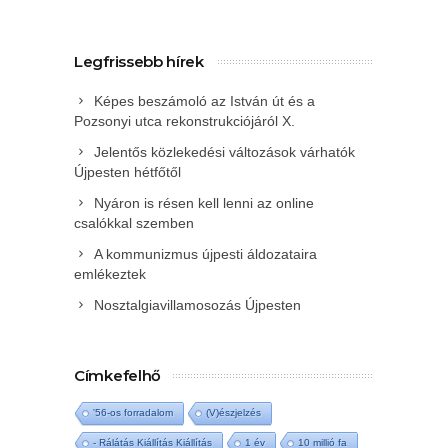
Legfrissebb hírek
Képes beszámoló az István út és a
Pozsonyi utca rekonstrukciójáról X.
Jelentős közlekedési változások várhatók
Újpesten hétfőtől
Nyáron is résen kell lenni az online
csalókkal szemben
A kommunizmus újpesti áldozataira
emlékeztek
Nosztalgiavillamosozás Újpesten
Címkefelhő
'56-os forradalom
(V)észjelzés
- Rálátás Kiállítás Kiállítás
1 év
10 millió fa