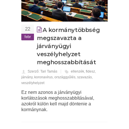
22
A kormánytöbbség
febr
megszavazta a
járványügyi
veszélyhelyzet
meghosszabbítását
Szerző: Tari Tamás
ellenzék
,
fidesz
,
járvány
,
koronavírus
,
országgyűlés
,
szavazás
,
veszélyhelyzet
Ez nem azonos a járványügyi
korlátozások meghosszabbításával,
azokról külön kell majd döntenie a
kormánynak.