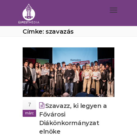
Címke: szavazás
7
Szavazz, ki legyen a
márc
Fővárosi
Diákönkormányzat
elnöke