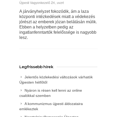
Újpesti Vagyonkezelő Zrt.
,
uvzrt
A járványhelyzet fokozódik, ám a laza
központi intézkedések miatt a védekezés
jórészt az emberek józan belátásán múlik.
Ebben a helyzetben pedig az
ingatlanfenntartók felelőssége is nagyobb
lesz.
Legfrissebb hírek
Jelentős közlekedési változások várhatók
Újpesten hétfőtől
Nyáron is résen kell lenni az online
csalókkal szemben
A kommunizmus újpesti áldozataira
emlékeztek