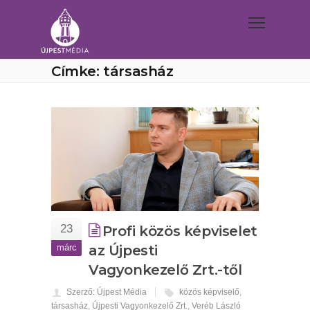
Címke: társasház
23
Profi közös képviselet
márc
az Újpesti
Vagyonkezelő Zrt.-től
Szerző: Újpest Média
közös képviselő
,
társasház
,
Újpesti Vagyonkezelő Zrt.
,
Veréb László