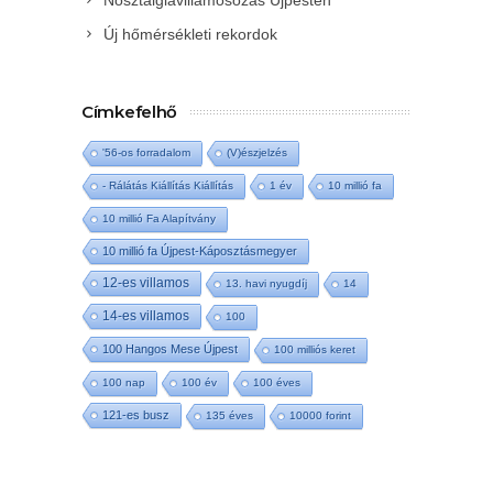
Nosztalgiavillamosozás Újpesten
Új hőmérsékleti rekordok
Címkefelhő
'56-os forradalom
(V)észjelzés
- Rálátás Kiállítás Kiállítás
1 év
10 millió fa
10 millió Fa Alapítvány
10 millió fa Újpest-Káposztásmegyer
12-es villamos
13. havi nyugdíj
14
14-es villamos
100
100 Hangos Mese Újpest
100 milliós keret
100 nap
100 év
100 éves
121-es busz
135 éves
10000 forint