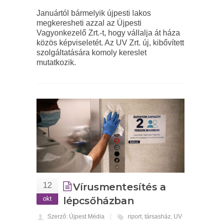
Januártól bármelyik újpesti lakos
megkeresheti azzal az Újpesti
Vagyonkezelő Zrt.-t, hogy vállalja át háza
közös képviseletét. Az UV Zrt. új, kibővített
szolgáltatására komoly kereslet
mutatkozik.
12
Vírusmentesítés a
okt
lépcsőházban
Szerző: Újpest Média
riport
,
társasház
,
UV