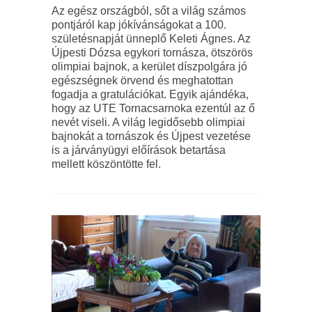
Az egész országból, sőt a világ számos
pontjáról kap jókívánságokat a 100.
születésnapját ünneplő Keleti Ágnes. Az
Újpesti Dózsa egykori tornásza, ötszörös
olimpiai bajnok, a kerület díszpolgára jó
egészségnek örvend és meghatottan
fogadja a gratulációkat. Egyik ajándéka,
hogy az UTE Tornacsarnoka ezentúl az ő
nevét viseli. A világ legidősebb olimpiai
bajnokát a tornászok és Újpest vezetése
is a járványügyi előírások betartása
mellett köszöntötte fel.