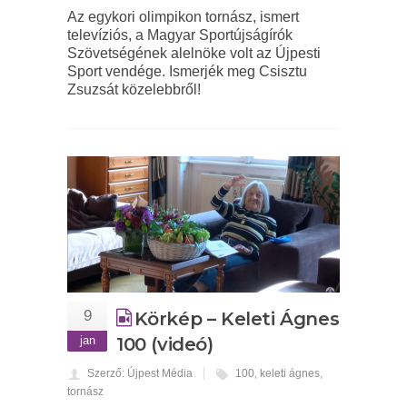
Az egykori olimpikon tornász, ismert
televíziós, a Magyar Sportújságírók
Szövetségének alelnöke volt az Újpesti
Sport vendége. Ismerjék meg Csisztu
Zsuzsát közelebbről!
9
Körkép – Keleti Ágnes
jan
100 (videó)
Szerző: Újpest Média
100
,
keleti ágnes
,
tornász