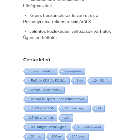
hőségriasztást
Képes beszámoló az István út és a
Pozsonyi utca rekonstrukciójáról X.
Jelentős közlekedési változások várhatók
Újpesten hétfőtől
Címkefelhő
'56-os forradalom
(V)észjelzés
- Rálátás Kiállítás Kiállítás
1 év
10 millió fa
10 millió Fa Alapítvány
10 millió fa Újpest-Káposztásmegyer
12-es villamos
13. havi nyugdíj
14
14-es villamos
100
100 Hangos Mese Újpest
100 milliós keret
100 nap
100 év
100 éves