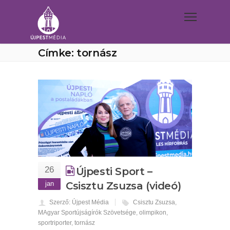
Címke: tornász
26
Újpesti Sport –
jan
Csisztu Zsuzsa (videó)
Szerző: Újpest Média
Csisztu Zsuzsa
,
MAgyar Sportújságírók Szövetsége
,
olimpikon
,
sportriporter
,
tornász