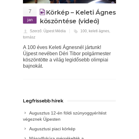
7
Körkép – Keleti Ágnes
jan
köszöntése (videó)
Szerző: Újpest Média
100
,
keleti ágnes
,
tornász
A 100 éves Keleti Ágnesnél jártunk!
Újpest nevében Déri Tibor polgármester
köszöntötte a világ legidősebb olimpiai
bajnokát.
Legfrissebb hírek
Augusztus 12-én földi szúnyoggyérítést
végeznek Újpesten
Augusztusi piaci körkép
Másodfokúra mérsékelték a