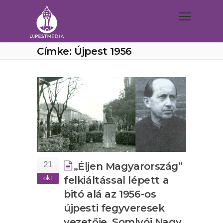
Címke: Újpest 1956
21
„Éljen Magyarország”
okt
felkiáltással lépett a
bitó alá az 1956-os
újpesti fegyveresek
vezetője, Somlyói Nagy