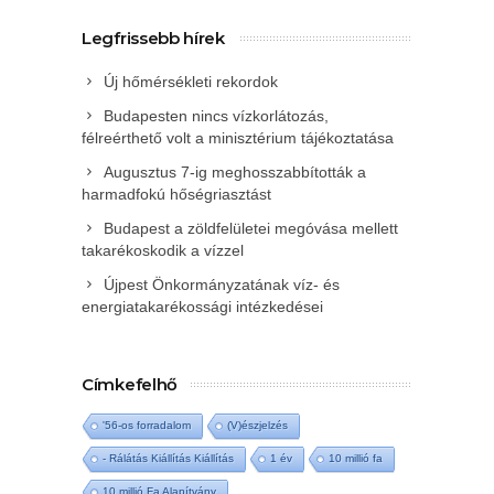
Legfrissebb hírek
Új hőmérsékleti rekordok
Budapesten nincs vízkorlátozás,
félreérthető volt a minisztérium tájékoztatása
Augusztus 7-ig meghosszabbították a
harmadfokú hőségriasztást
Budapest a zöldfelületei megóvása mellett
takarékoskodik a vízzel
Újpest Önkormányzatának víz- és
energiatakarékossági intézkedései
Címkefelhő
'56-os forradalom
(V)észjelzés
- Rálátás Kiállítás Kiállítás
1 év
10 millió fa
10 millió Fa Alapítvány