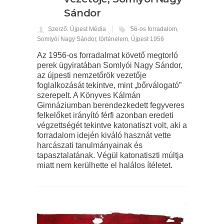
Sándor
Szerző: Újpest Média
'56-os forradalom
,
Somlyói Nagy Sándor
,
történelem
,
Újpest 1956
Az 1956-os forradalmat követő megtorló
perek ügyiratában Somlyói Nagy Sándor,
az újpesti nemzetőrök vezetője
foglalkozását tekintve, mint „bőrválogató”
szerepelt. A Könyves Kálmán
Gimnáziumban berendezkedett fegyveres
felkelőket irányító férfi azonban eredeti
végzettségét tekintve katonatiszt volt, aki a
forradalom idején kiváló hasznát vette
harcászati tanulmányainak és
tapasztalatának. Végül katonatiszti múltja
miatt nem kerülhette el halálos ítéletet.