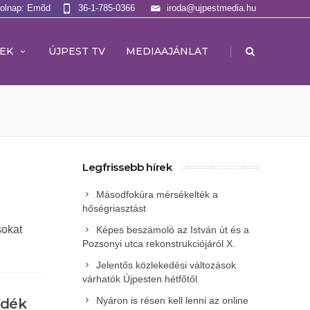
Holnap: Emõd
36-1-785-0366
iroda@ujpestmedia.hu
|
EK
ÚJPEST TV
MEDIAAJÁNLAT
Legfrissebb hírek
Másodfokúra mérsékelték a
hőségriasztást
sokat
Képes beszámoló az István út és a
Pozsonyi utca rekonstrukciójáról X.
Jelentős közlekedési változások
várhatók Újpesten hétfőtől
Nyáron is résen kell lenni az online
ődék