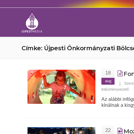
Címke: Újpesti Önkormányzati Bölc
18
Fon
aug
Szerz
Intézményvezető
Az alábbi infóg
kínálnak a kis
22
Moz