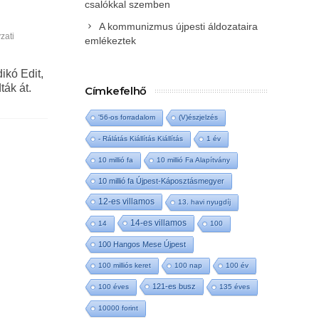
csalókkal szemben
A kommunizmus újpesti áldozataira
zati
emlékeztek
ikó Edit,
ák át.
Címkefelhő
'56-os forradalom
(V)észjelzés
- Rálátás Kiállítás Kiállítás
1 év
10 millió fa
10 millió Fa Alapítvány
10 millió fa Újpest-Káposztásmegyer
12-es villamos
13. havi nyugdíj
14-es villamos
14
100
100 Hangos Mese Újpest
100 milliós keret
100 nap
100 év
121-es busz
100 éves
135 éves
10000 forint