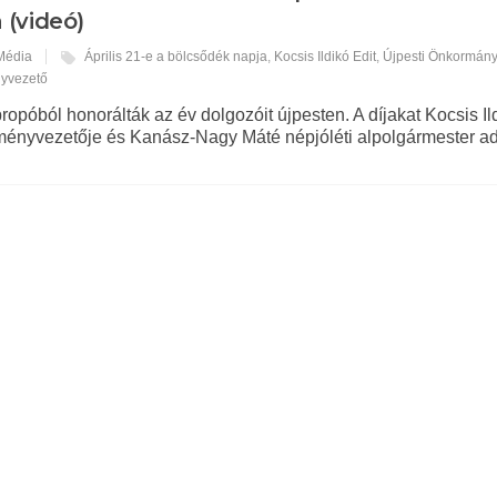
 (videó)
 Média
Április 21-e a bölcsődék napja
,
Kocsis Ildikó Edit
,
Újpesti Önkormány
nyvezető
ropóból honorálták az év dolgozóit újpesten. A díjakat Kocsis Ild
ényvezetője és Kanász-Nagy Máté népjóléti alpolgármester adt