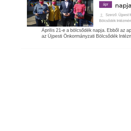
ápr
napja
Szerző: Újpest
Bölcsődék Intézmé
Április 21-e a bölcsődék napja. Ebből az ap
az Újpesti Önkormányzati Bölcsődék Intézm