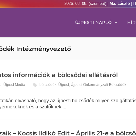
2026. 08. 08. (szombat) |
Ma: László
| 
ÚJPESTI NAPLÓ
HÍR
sődék Intézményvezető
tos információk a bölcsődei ellátásról
ő: Újpest Média
bölcsődék
,
Újpest
,
Újpesti Önkormányzati Bölcsődék
rafikán olvasható, hogy az újpesti bölcsődék milyen szolgáltatá
gyermekeknek és a szülőknek....
aik – Kocsis Ildikó Edit – Április 21-e a bölcs