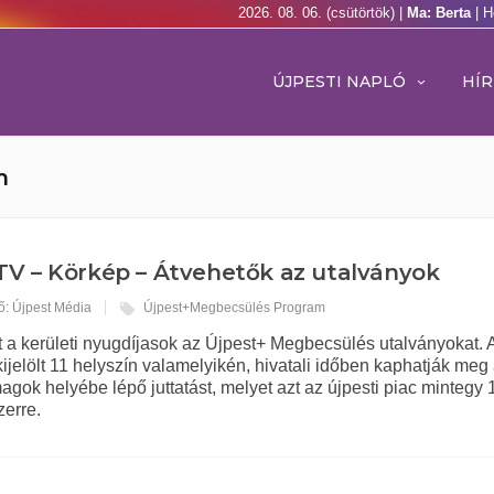
2026. 08. 06. (csütörtök) |
Ma: Berta
| H
ÚJPESTI NAPLÓ
HÍR
m
V – Körkép – Átvehetők az utalványok
ő: Újpest Média
Újpest+Megbecsülés Program
t a kerületi nyugdíjasok az Újpest+ Megbecsülés utalványokat. 
kijelölt 11 helyszín valamelyikén, hivatali időben kaphatják meg
gok helyébe lépő juttatást, melyet azt az újpesti piac mintegy 
zerre.