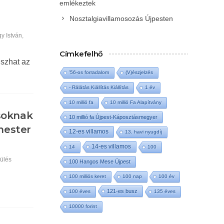
emlékeztek
Nosztalgiavillamosozás Újpesten
y István
,
Címkefelhő
úszhat az
'56-os forradalom
(V)észjelzés
- Rálátás Kiállítás Kiállítás
1 év
10 millió fa
10 millió Fa Alapítvány
asoknak
10 millió fa Újpest-Káposztásmegyer
mester
12-es villamos
13. havi nyugdíj
14-es villamos
14
100
ülés
100 Hangos Mese Újpest
100 milliós keret
100 nap
100 év
121-es busz
100 éves
135 éves
10000 forint