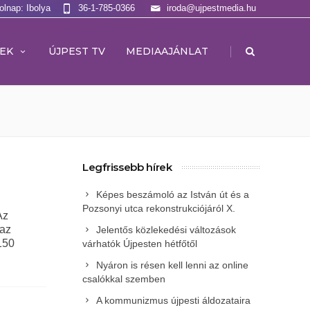
olnap: Ibolya
36-1-785-0366
iroda@ujpestmedia.hu
|
EK
ÚJPEST TV
MEDIAAJÁNLAT
Legfrissebb hírek
Képes beszámoló az István út és a
Pozsonyi utca rekonstrukciójáról X.
Az
 az
Jelentős közlekedési változások
150
várhatók Újpesten hétfőtől
Nyáron is résen kell lenni az online
csalókkal szemben
A kommunizmus újpesti áldozataira