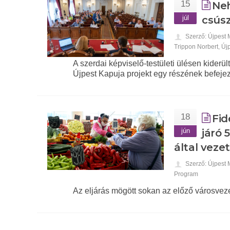
15
Neh
júl
csúsz
Szerző: Újpest
Trippon Norbert
,
Új
A szerdai képviselő-testületi ülésen kiderü
Újpest Kapuja projekt egy részének befeje
18
Fid
jún
járó 
által veze
Szerző: Újpest
Program
Az eljárás mögött sokan az előző városvezet