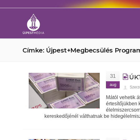
Címke: Újpest+Megbecsülés Progra
31
ÚKT
aug
Szerz
Mától vehetik á
értesítőjükben 
élelmiszercsoma
kereskedőjénél válthatnak be hidegélelmis