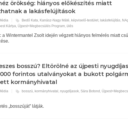
éz örökség: hiányos előkészítés miatt
hatnak a lakásfelújítások
 Média
Bedő Kata
,
Kanász-Nagy Máté
,
képviselő-testület
,
lakásfelújítás
,
NAg
pest Kártya
,
Újpest+Megbecsülés Program
,
ülés
lt: a Wintermantel Zsolt idején végzett hiányos felmérés miatt cs
zése.
eszes bosszú? Eltörölné az újpesti nyugdíj
5000 forintos utalványokat a bukott polgár
tett kormányhivatal
 Média
bosszú
,
kormányhivatal
,
nyugdíjasok
,
Sára Botond
,
Újpest+Megbecs
és „bosszúját” látják.